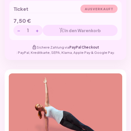
Ticket
AUSVERKAUFT
7,50
€
−
+
add_shopping_cart
In den Warenkorb
lock
Sichere Zahlung via
PayPal Checkout
: PayPal, Kreditkarte, SEPA, Klarna, Apple Pay & Google Pay.