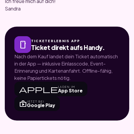
Ich freue mich auf dich!
Sandra
TICKETERLEBNIS APP
smartphone
Ticket direkt aufs Handy.
Nach dem Kauf landet dein Ticket automatisch
in der App — inklusive Einlasscode, Event-
Erinnerung und Kartenanfahrt. Offline-fähig,
keine Papiertickets nötig.
apple
LADEN IM
App Store
shop
JETZT BEI
Google Play