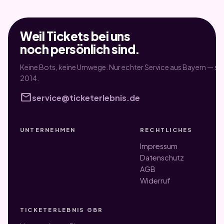
Weil Tickets bei uns
noch persönlich sind.
Keine Bots, keine Umwege. Nur echter Service aus Bayern — sei
2014.
mail
service@ticketerlebnis.de
UNTERNEHMEN
RECHTLICHES
Impressum
Datenschutz
AGB
Widerruf
TICKETERLEBNIS GBR