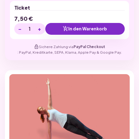
Ticket
7,50
€
−
+
add_shopping_cart
In den Warenkorb
lock
Sichere Zahlung via
PayPal Checkout
: PayPal, Kreditkarte, SEPA, Klarna, Apple Pay & Google Pay.