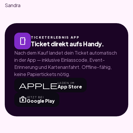
Sandra
TICKETERLEBNIS APP
smartphone
Ticket direkt aufs Handy.
Nach dem Kauf landet dein Ticket automatisch
in der App — inklusive Einlasscode, Event-
Erinnerung und Kartenanfahrt. Offline-fähig,
keine Papiertickets nötig.
apple
LADEN IM
App Store
shop
JETZT BEI
Google Play