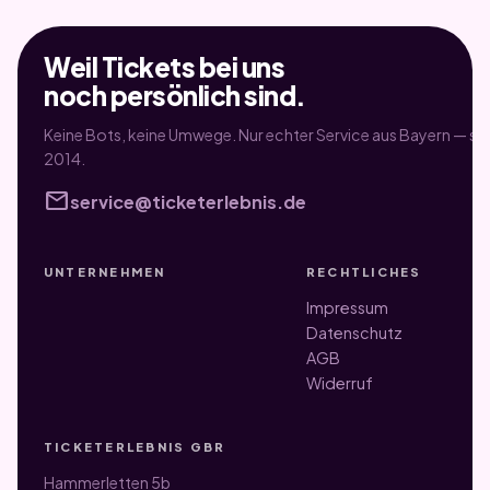
Weil Tickets bei uns
noch persönlich sind.
Keine Bots, keine Umwege. Nur echter Service aus Bayern — sei
2014.
mail
service@ticketerlebnis.de
UNTERNEHMEN
RECHTLICHES
Impressum
Datenschutz
AGB
Widerruf
TICKETERLEBNIS GBR
Hammerletten 5b