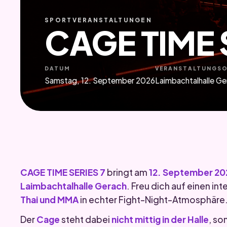
SPORTVERANSTALTUNGEN
CAGE TIME 
DATUM
VERANSTALTUNGS
Samstag, 12. September 2026
Laimbachtalhalle Ge
CAGE TIME SERIES 7
bringt am
12. September 20
Laimbachtalhalle Gerach
. Freu dich auf einen in
Thai und MMA
in echter Fight-Night-Atmosphäre
Der
Cage
steht dabei
nicht mittig in der Halle
, so