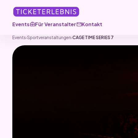
business_center
mail
Events
Für Veranstalter
Kontakt
Events
›
Sportveranstaltungen
›
CAGE TIME SERIES 7