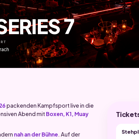
SERIES 7
ORT
rach
26
packenden Kampfsport live in die
Ticket
tensiven Abend mit
Boxen, K1, Muay
.
Stehpl
ndern
nah an der Bühne
. Auf der