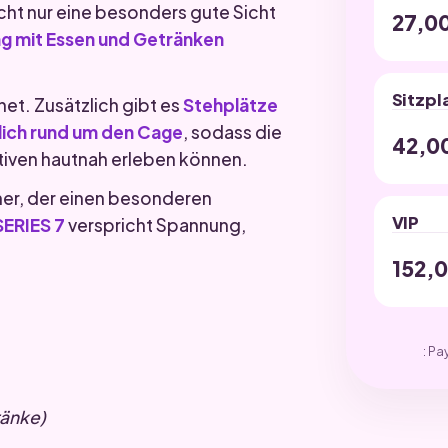
nicht nur eine besonders gute Sicht
27,0
g mit Essen und Getränken
Sitzpl
t. Zusätzlich gibt es
Stehplätze
tlich rund um den Cage
, sodass die
42,0
iven hautnah erleben können.
her, der einen besonderen
VIP
ERIES 7
verspricht Spannung,
152,
: Pa
ränke)