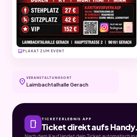
image
PLAKAT ZUM EVENT
VERANSTALTUNGSORT
location_on
Laimbachtalhalle Gerach
TICKETERLEBNIS APP
smartphone
Ticket direkt aufs Handy
Nach dem Kauf landet dein Ticket automatisch in d