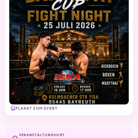
image
PLAKAT ZUM EVENT
VERANSTALTUNGSORT