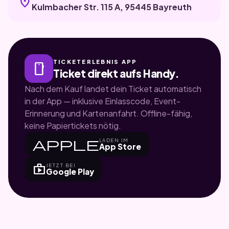
location_on
Kulmbacher Str. 115 A, 95445 Bayreuth
TICKETERLEBNIS APP
smartphone
Ticket direkt aufs Handy.
Nach dem Kauf landet dein Ticket automatisch
in der App — inklusive Einlasscode, Event-
Erinnerung und Kartenanfahrt. Offline-fähig,
keine Papiertickets nötig.
apple
LADEN IM
App Store
shop
JETZT BEI
Google Play