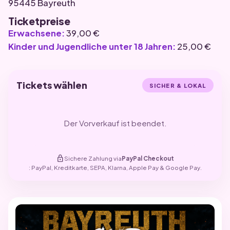
95445 Bayreuth
Ticketpreise
Erwachsene:
39,00 €
Kinder und Jugendliche unter 18 Jahren:
25,00 €
Tickets wählen
SICHER & LOKAL
Der Vorverkauf ist beendet.
lock
Sichere Zahlung via
PayPal Checkout
: PayPal, Kreditkarte, SEPA, Klarna, Apple Pay & Google Pay.