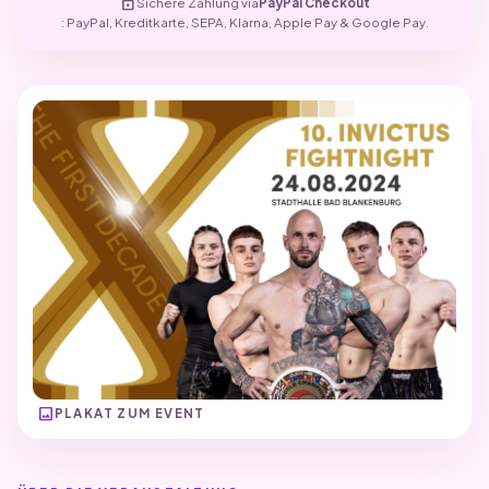
lock
Sichere Zahlung via
PayPal Checkout
: PayPal, Kreditkarte, SEPA, Klarna, Apple Pay & Google Pay.
image
PLAKAT ZUM EVENT