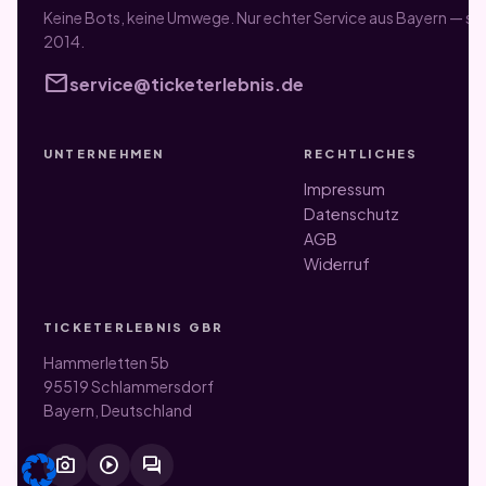
Keine Bots, keine Umwege. Nur echter Service aus Bayern — sei
2014.
mail
service@ticketerlebnis.de
UNTERNEHMEN
RECHTLICHES
Impressum
Datenschutz
AGB
Widerruf
TICKETERLEBNIS GBR
Hammerletten 5b
95519 Schlammersdorf
Bayern, Deutschland
photo_camera
play_circle
forum