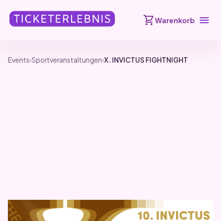
shopping_cart
menu
Warenkorb
Events
›
Sportveranstaltungen
›
X. INVICTUS FIGHTNIGHT