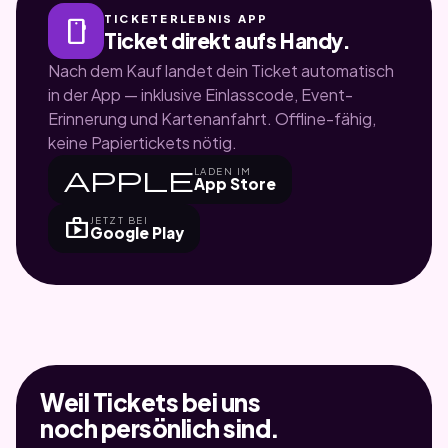
TICKETERLEBNIS APP
smartphone
Ticket direkt aufs Handy.
Nach dem Kauf landet dein Ticket automatisch
in der App — inklusive Einlasscode, Event-
Erinnerung und Kartenanfahrt. Offline-fähig,
keine Papiertickets nötig.
apple
LADEN IM
App Store
shop
JETZT BEI
Google Play
Weil Tickets bei uns
noch persönlich sind.