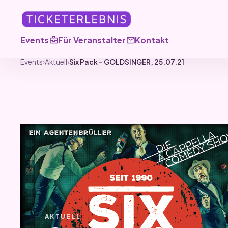
business_center
mail
Events
Für Veranstalter
Kontakt
Events
›
Aktuell
›
Six Pack – GOLDSINGER, 25.07.21
AKTUELL