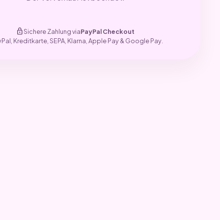
lock
Sichere Zahlung via
PayPal Checkout
yPal, Kreditkarte, SEPA, Klarna, Apple Pay & Google Pay.