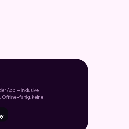
.
er App — inklusive
 Offline-fähig, keine
ay