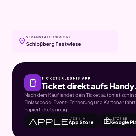
VERANSTALTUNGSORT
location_on
Schloßberg Festwiese
TICKETERLEBNIS APP
smartphone
Ticket direkt aufs Handy
Nach dem Kauf landet dein Ticket automatisch in d
Einlasscode, Event-Erinnerung und Kartenanfahrt.
Papiertickets nötig.
apple
shop
LADEN IM
JETZT BEI
App Store
Google Pl