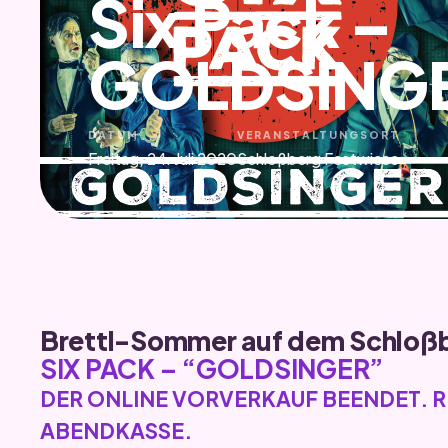
Six Pack –
GOLDSINGER
DATUM
VERANSTALTUNGSORT
Freitag, 24. Juli 2020
Schloßberg Festwiese
Brettl-Sommer auf dem Schloß
SIX PACK –
“GOLDSINGER”
DER ONLINE VORVERKAUF BEENDET. R
ABENDKASSE.