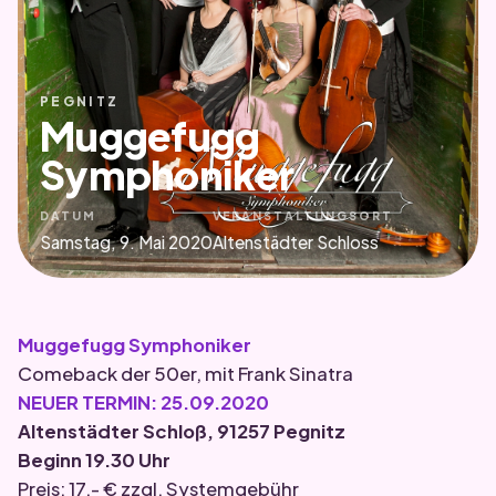
PEGNITZ
Muggefugg
Symphoniker
DATUM
VERANSTALTUNGSORT
Samstag, 9. Mai 2020
Altenstädter Schloss
Muggefugg Symphoniker
Comeback der 50er, mit Frank Sinatra
NEUER TERMIN: 25.09.2020
Altenstädter Schloß, 91257 Pegnitz
Beginn 19.30 Uhr
Preis: 17.- € zzgl. Systemgebühr