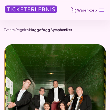
shopping_cart
menu
Warenkorb
Events
›
Pegnitz
›
Muggefugg Symphoniker