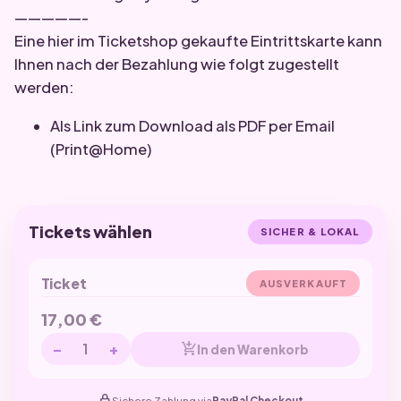
—————-
Eine hier im Ticketshop gekaufte Eintrittskarte kann
Ihnen nach der Bezahlung wie folgt zugestellt
werden:
Als Link zum Download als PDF per Email
(Print@Home)
Tickets wählen
SICHER & LOKAL
Ticket
AUSVERKAUFT
17,00
€
−
+
add_shopping_cart
In den Warenkorb
Sichere Zahlung via
PayPal Checkout