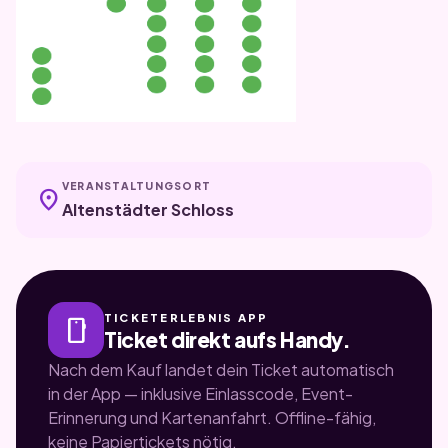
VERANSTALTUNGSORT
location_on
Altenstädter Schloss
TICKETERLEBNIS APP
smartphone
Ticket direkt aufs Handy.
Nach dem Kauf landet dein Ticket automatisch
in der App — inklusive Einlasscode, Event-
Erinnerung und Kartenanfahrt. Offline-fähig,
keine Papiertickets nötig.