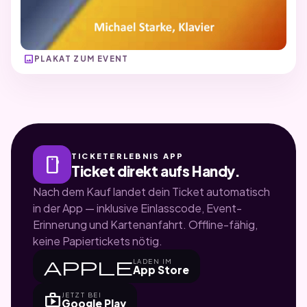
image
PLAKAT ZUM EVENT
TICKETERLEBNIS APP
smartphone
Ticket direkt aufs Handy.
Nach dem Kauf landet dein Ticket automatisch
in der App — inklusive Einlasscode, Event-
Erinnerung und Kartenanfahrt. Offline-fähig,
keine Papiertickets nötig.
apple
LADEN IM
App Store
shop
JETZT BEI
Google Play