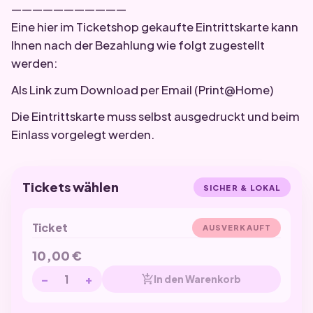
———————————
Eine hier im Ticketshop gekaufte Eintrittskarte kann
Ihnen nach der Bezahlung wie folgt zugestellt
werden:
Als Link zum Download per Email (Print@Home)
Die Eintrittskarte muss selbst ausgedruckt und beim
Einlass vorgelegt werden.
Tickets wählen
SICHER & LOKAL
Ticket
AUSVERKAUFT
10,00
€
−
+
add_shopping_cart
In den Warenkorb