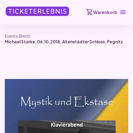
shopping_cart
menu
Warenkorb
Events
›
Brettl
›
Michael Starke, 06.10.2018, Altenstädter Schloss, Pegnitz