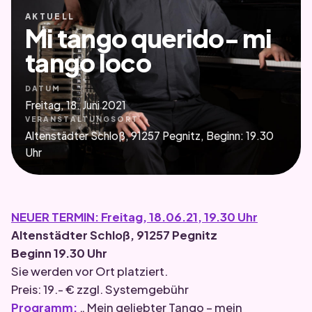
AKTUELL
Mi tango querido- mi
tango loco
DATUM
Freitag, 18. Juni 2021
VERANSTALTUNGSORT
Altenstädter Schloß, 91257 Pegnitz, Beginn: 19.30
Uhr
NEUER TERMIN: Freitag, 18.06.21, 19.30 Uhr
Altenstädter Schloß, 91257 Pegnitz
Beginn 19.30 Uhr
Sie werden vor Ort platziert.
Preis: 19.- € zzgl. Systemgebühr
Programm:
„ Mein geliebter Tango – mein