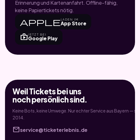
Erinnerung und Kartenanfahrt. Offline-fähig,
keine Papiertickets nötig.
apple
LADEN IM
App Store
shop
JETZT BEI
Google Play
Weil Tickets bei uns
noch persönlich sind.
Keine Bots, keine Umwege. Nur echter Service aus Bayern — sei
2014.
mail
service@ticketerlebnis.de