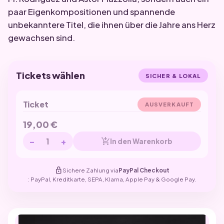
paar Eigenkompositionen und spannende
unbekanntere Titel, die ihnen über die Jahre ans Herz
gewachsen sind.
Tickets wählen
SICHER & LOKAL
Ticket
AUSVERKAUFT
19,00
€
−
+
add_shopping_cart
In den Warenkorb
lock
Sichere Zahlung via
PayPal Checkout
: PayPal, Kreditkarte, SEPA, Klarna, Apple Pay & Google Pay.