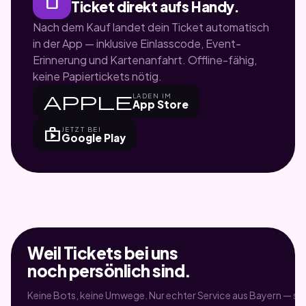
Ticket direkt aufs Handy.
Nach dem Kauf landet dein Ticket automatisch
in der App — inklusive Einlasscode, Event-
Erinnerung und Kartenanfahrt. Offline-fähig,
keine Papiertickets nötig.
apple
LADEN IM
App Store
shop
JETZT BEI
Google Play
Weil Tickets bei uns
noch persönlich sind.
Keine Bots, keine Umwege. Nur echter Service aus Bayern — sei