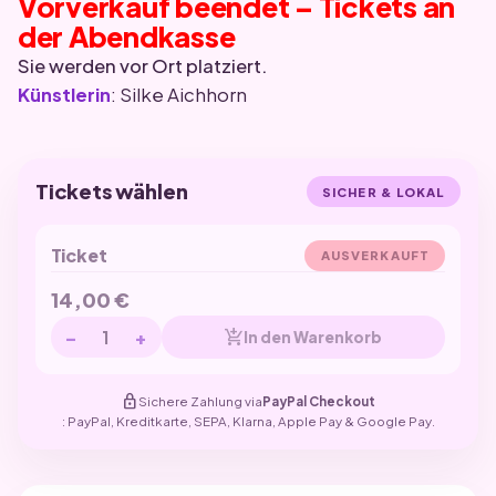
Vorverkauf beendet – Tickets an
der Abendkasse
Sie werden vor Ort platziert.
Künstlerin
: Silke Aichhorn
Tickets wählen
SICHER & LOKAL
Ticket
AUSVERKAUFT
14,00
€
−
+
add_shopping_cart
In den Warenkorb
lock
Sichere Zahlung via
PayPal Checkout
: PayPal, Kreditkarte, SEPA, Klarna, Apple Pay & Google Pay.