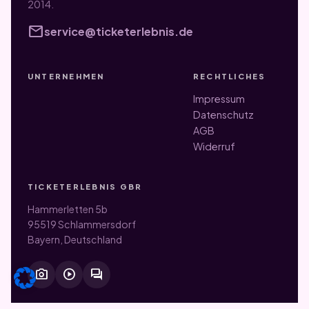
2014.
mail
service@ticketerlebnis.de
UNTERNEHMEN
RECHTLICHES
Impressum
Datenschutz
AGB
Widerruf
TICKETERLEBNIS GBR
Hammerletten 5b
95519 Schlammersdorf
Bayern, Deutschland
photo_camera
play_circle
forum