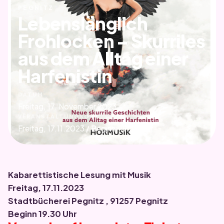
PEGNITZ
Lebenslänglich
Frohlocken – Skurriles
aus dem Alltag einer
Harfenistin
DATUM
Freitag, 17. November 2023
VERANSTALTUNGSORT
Freitag, 17.11.2023 / Beginn: 19.30 Uhr
Kabarettistische Lesung mit Musik
Freitag, 17.11.2023
Stadtbücherei Pegnitz , 91257 Pegnitz
Beginn 19.30 Uhr