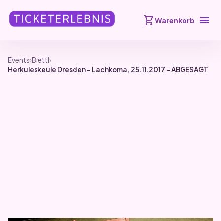
shopping_cart
menu
Warenkorb
Events
›
Brettl
›
Herkuleskeule Dresden – Lachkoma, 25.11.2017 – ABGESAGT