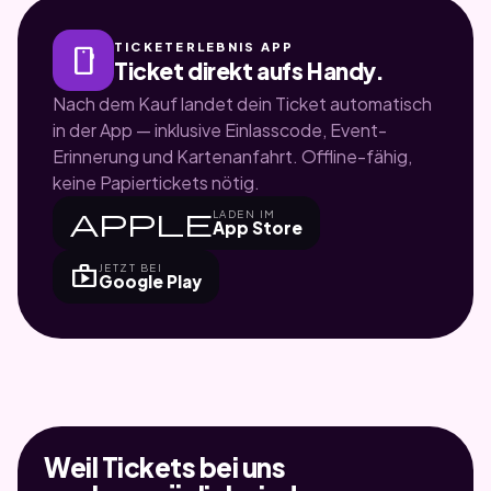
TICKETERLEBNIS APP
smartphone
Ticket direkt aufs Handy.
Nach dem Kauf landet dein Ticket automatisch
in der App — inklusive Einlasscode, Event-
Erinnerung und Kartenanfahrt. Offline-fähig,
keine Papiertickets nötig.
apple
LADEN IM
App Store
shop
JETZT BEI
Google Play
Weil Tickets bei uns