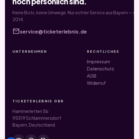
noch persönlich sind.
Keine Bots, keine Umwege. Nur echter Service aus Bayern — sei
2014.
mail
service@ticketerlebnis.de
UNTERNEHMEN
RECHTLICHES
Impressum
Datenschutz
AGB
Widerruf
TICKETERLEBNIS GBR
Hammerletten 5b
95519 Schlammersdorf
Bayern, Deutschland