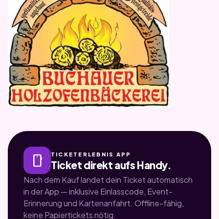
TICKETERLEBNIS APP
smartphone
Ticket direkt aufs Handy.
Nach dem Kauf landet dein Ticket automatisch
in der App — inklusive Einlasscode, Event-
Erinnerung und Kartenanfahrt. Offline-fähig,
keine Papiertickets nötig.