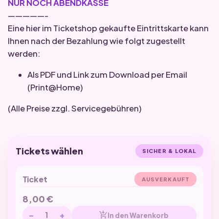
NUR NOCH ABENDKASSE
—————-
Eine hier im Ticketshop gekaufte Eintrittskarte kann
Ihnen nach der Bezahlung wie folgt zugestellt
werden:
Als PDF und Link zum Download per Email
(Print@Home)
(Alle Preise zzgl. Servicegebühren)
Tickets wählen
SICHER & LOKAL
Ticket
AUSVERKAUFT
8,00
€
−
+
add_shopping_cart
In den Warenkorb