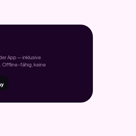
.
er App — inklusive
 Offline-fähig, keine
ay