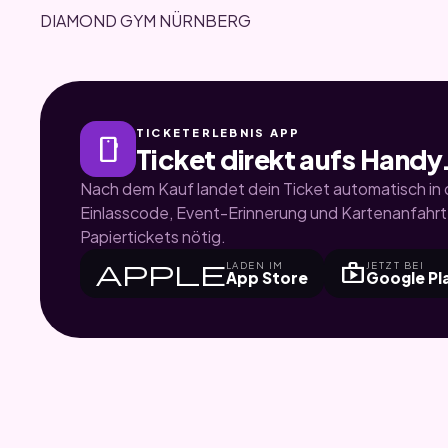
DIAMOND GYM NÜRNBERG
TICKETERLEBNIS APP
smartphone
Ticket direkt aufs Handy
Nach dem Kauf landet dein Ticket automatisch in d
Einlasscode, Event-Erinnerung und Kartenanfahrt.
Papiertickets nötig.
apple
shop
LADEN IM
JETZT BEI
App Store
Google Pl