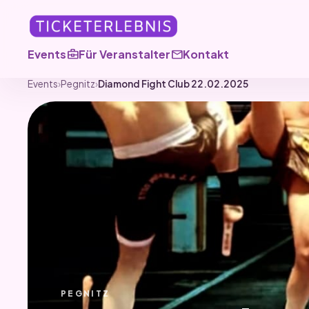
business_center
mail
Events
Für Veranstalter
Kontakt
Events
›
Pegnitz
›
Diamond Fight Club 22.02.2025
PEGNITZ