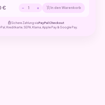
0
€
−
+
add_shopping_cart
In den Warenkorb
lock
Sichere Zahlung via
PayPal Checkout
yPal, Kreditkarte, SEPA, Klarna, Apple Pay & Google Pay.