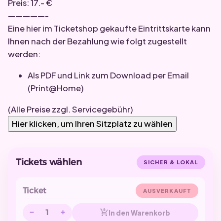
Preis: 17.- €
—————-
Eine hier im Ticketshop gekaufte Eintrittskarte kann
Ihnen nach der Bezahlung wie folgt zugestellt
werden:
Als PDF und Link zum Download per Email
(Print@Home)
(Alle Preise zzgl. Servicegebühr)
Hier klicken, um Ihren Sitzplatz zu wählen
Tickets wählen
SICHER & LOKAL
Ticket
AUSVERKAUFT
−
+
add_shopping_cart
In den Warenkorb