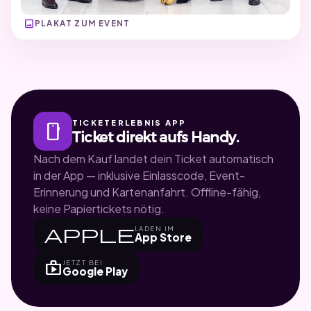
image
PLAKAT ZUM EVENT
TICKETERLEBNIS APP
smartphone
Ticket direkt aufs Handy.
Nach dem Kauf landet dein Ticket automatisch
in der App — inklusive Einlasscode, Event-
Erinnerung und Kartenanfahrt. Offline-fähig,
keine Papiertickets nötig.
apple
LADEN IM
App Store
shop
JETZT BEI
Google Play