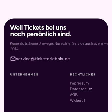
Weil Tickets bei uns
noch persönlich sind.
Keine Bots, keine Umwege. Nur echter Service aus Bayern — sei
2014.
mail
service@ticketerlebnis.de
UNTERNEHMEN
RECHTLICHES
Impressum
Datenschutz
AGB
Widerruf