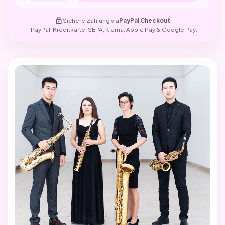
lock
Sichere Zahlung via
PayPal Checkout
: PayPal, Kreditkarte, SEPA, Klarna, Apple Pay & Google Pay.