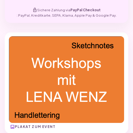
lock
Sichere Zahlung via
PayPal Checkout
: PayPal, Kreditkarte, SEPA, Klarna, Apple Pay & Google Pay.
image
PLAKAT ZUM EVENT