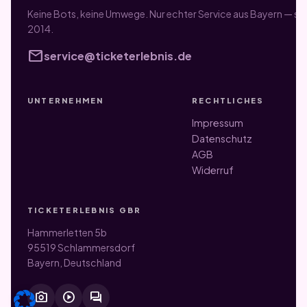
Keine Bots, keine Umwege. Nur echter Service aus Bayern — sei
2014.
mail
service@ticketerlebnis.de
UNTERNEHMEN
RECHTLICHES
Impressum
Datenschutz
AGB
Widerruf
TICKETERLEBNIS GBR
Hammerletten 5b
95519 Schlammersdorf
Bayern, Deutschland
photo_camera
play_circle
forum