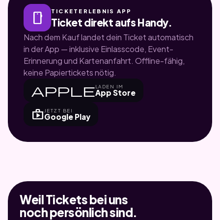
TICKETERLEBNIS APP
smartphone
Ticket direkt aufs Handy.
Nach dem Kauf landet dein Ticket automatisch
in der App — inklusive Einlasscode, Event-
Erinnerung und Kartenanfahrt. Offline-fähig,
keine Papiertickets nötig.
apple
LADEN IM
App Store
shop
JETZT BEI
Google Play
Weil Tickets bei uns
noch persönlich sind.