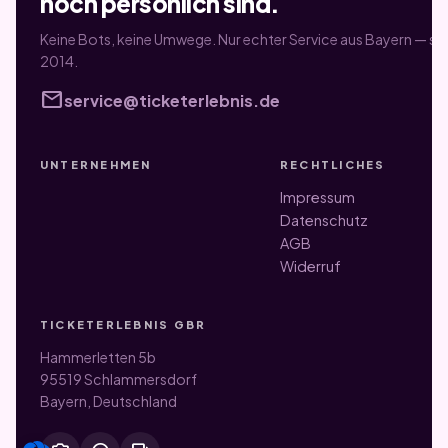
noch persönlich sind.
Keine Bots, keine Umwege. Nur echter Service aus Bayern — sei
2014.
mail
service@ticketerlebnis.de
UNTERNEHMEN
RECHTLICHES
Impressum
Datenschutz
AGB
Widerruf
TICKETERLEBNIS GBR
Hammerletten 5b
95519 Schlammersdorf
Bayern, Deutschland