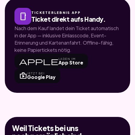
TICKETERLEBNIS APP
smartphone
Ticket direkt aufs Handy.
Nach dem Kauf landet dein Ticket automatisch
in der App — inklusive Einlasscode, Event-
Erinnerung und Kartenanfahrt. Offline-fähig,
keine Papiertickets nötig.
apple
LADEN IM
App Store
shop
JETZT BEI
Google Play
Weil Tickets bei uns