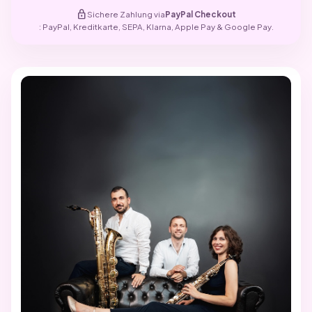
lock
Sichere Zahlung via
PayPal Checkout
: PayPal, Kreditkarte, SEPA, Klarna, Apple Pay & Google Pay.