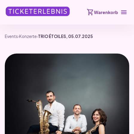
shopping_cart
menu
Warenkorb
Events
›
Konzerte
›
TRIO ÉTOILES, 05.07.2025