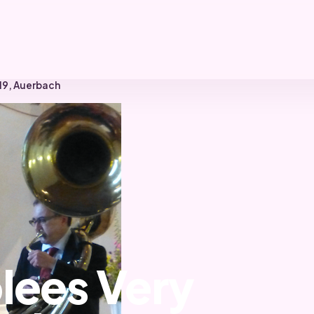
.19, Auerbach
lees Very