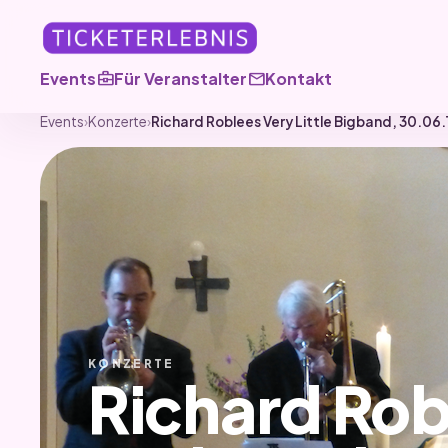
business_center
mail
Events
Für Veranstalter
Kontakt
Events
›
Konzerte
›
Richard Roblees Very Little Bigband, 30.06
KONZERTE
Richard Rob