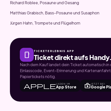
Richard Roblee, Posaune und Gesang
Matthias Grabisch, Bass-Posaune und Susaphon
Jürgen Hahn, Trompete und Flügelhorn
TICKETERLEBNIS APP
smartphone
Ticket direkt aufs Handy
Nach dem Kauf landet dein Ticket automatisch in d
Einlasscode, Event-Erinnerung und Kartenanfahrt.
Papiertickets nötig.
apple
shop
LADEN IM
JETZT BEI
App Store
Google Pl