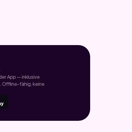
.
er App — inklusive
 Offline-fähig, keine
ay