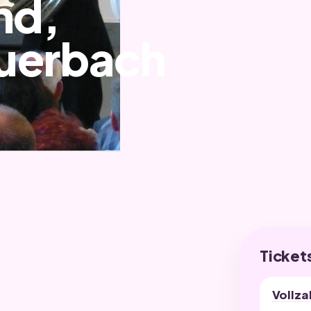
nd,
Auerbach
Ticket
Vollza