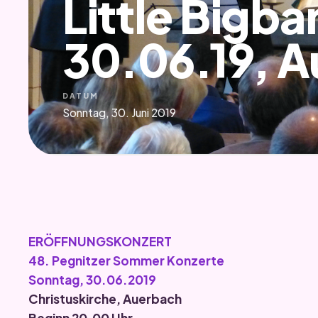
Little Bigba
30.06.19, 
DATUM
Sonntag, 30. Juni 2019
ERÖFFNUNGSKONZERT
48. Pegnitzer Sommer Konzerte
Sonntag, 30.06.2019
Christuskirche, Auerbach
Beginn 20.00 Uhr