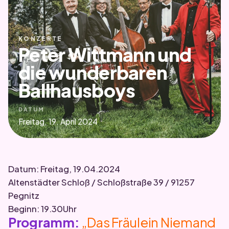
KONZERTE
Peter Wittmann und
die wunderbaren
Ballhausboys
DATUM
Freitag, 19. April 2024
Datum: Freitag, 19.04.2024
Altenstädter Schloß / Schloßstraße 39 / 91257
Pegnitz
Beginn: 19.30Uhr
Programm:
„Das Fräulein Niemand