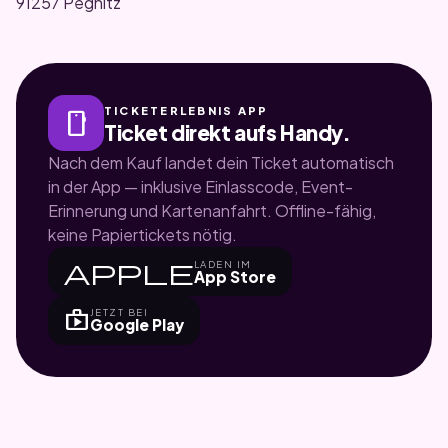
91257 Pegnitz
TICKETERLEBNIS APP
smartphone
Ticket direkt aufs Handy.
Nach dem Kauf landet dein Ticket automatisch
in der App — inklusive Einlasscode, Event-
Erinnerung und Kartenanfahrt. Offline-fähig,
keine Papiertickets nötig.
apple
LADEN IM
App Store
shop
JETZT BEI
Google Play