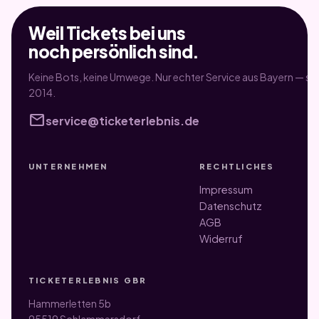
Weil Tickets bei uns
noch persönlich sind.
Keine Bots, keine Umwege. Nur echter Service aus Bayern — sei
2014.
mail
service@ticketerlebnis.de
UNTERNEHMEN
RECHTLICHES
Impressum
Datenschutz
AGB
Widerruf
TICKETERLEBNIS GBR
Hammerletten 5b