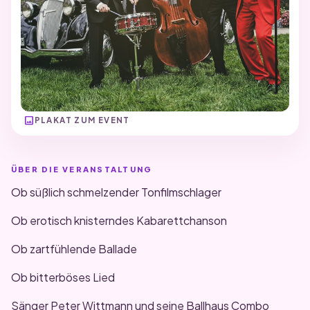
image
PLAKAT ZUM EVENT
ÜBER DIE VERANSTALTUNG
Ob süßlich schmelzender Tonfilmschlager
Ob erotisch knisterndes Kabarettchanson
Ob zartfühlende Ballade
Ob bitterböses Lied
Sänger Peter Wittmann und seine Ballhaus Combo