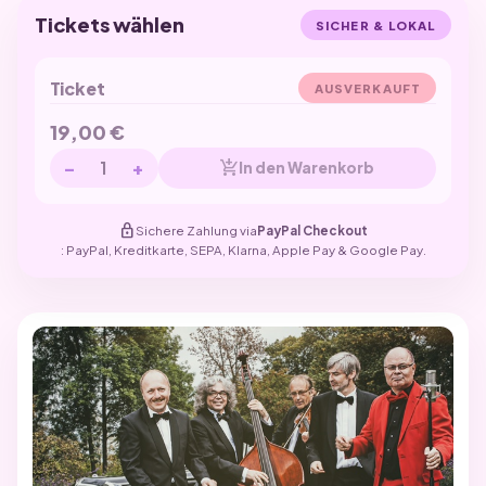
Tickets wählen
SICHER & LOKAL
Ticket
AUSVERKAUFT
19,00
€
−
+
add_shopping_cart
In den Warenkorb
lock
Sichere Zahlung via
PayPal Checkout
: PayPal, Kreditkarte, SEPA, Klarna, Apple Pay & Google Pay.