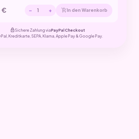
0
€
−
+
add_shopping_cart
In den Warenkorb
lock
Sichere Zahlung via
PayPal Checkout
yPal, Kreditkarte, SEPA, Klarna, Apple Pay & Google Pay.