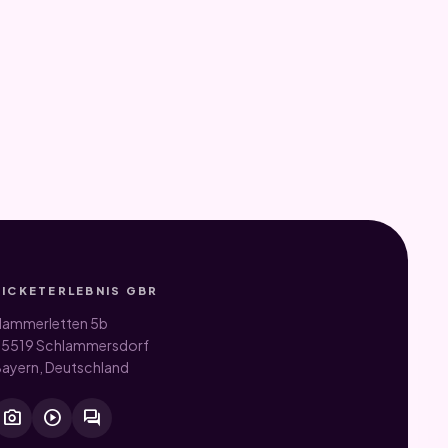
TICKETERLEBNIS GBR
ammerletten 5b
5519 Schlammersdorf
ayern, Deutschland
photo_camera
play_circle
forum