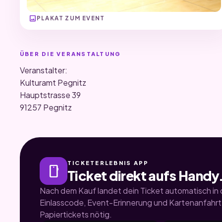
image
PLAKAT ZUM EVENT
ÜBER DIE VERANSTALTUNG
Veranstalter:
Kulturamt Pegnitz
Hauptstrasse 39
91257 Pegnitz
TICKETERLEBNIS APP
smartphone
Ticket direkt aufs Handy
Nach dem Kauf landet dein Ticket automatisch in d
Einlasscode, Event-Erinnerung und Kartenanfahrt.
Papiertickets nötig.