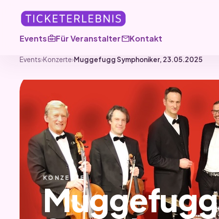
business_center
mail
Events
Für Veranstalter
Kontakt
Events
›
Konzerte
›
Muggefugg Symphoniker, 23.05.2025
KONZERTE
Muggefugg