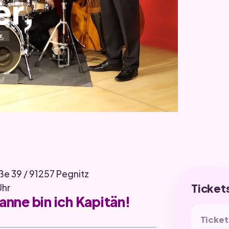
r,
ße 39 / 91257 Pegnitz
Ticket
Uhr
nne bin ich Kapitän!
Ticket