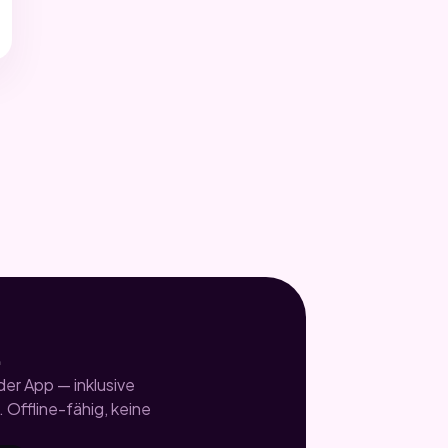
.
er App — inklusive
 Offline-fähig, keine