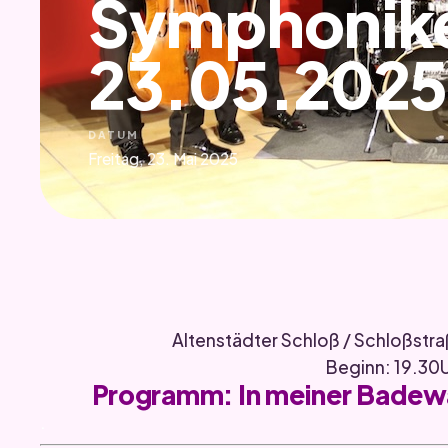
Symphonike
23.05.2025
DATUM
Freitag, 23. Mai 2025
Altenstädter Schloß / Schloßstra
Beginn: 19.30
Programm: In meiner Badewa
.