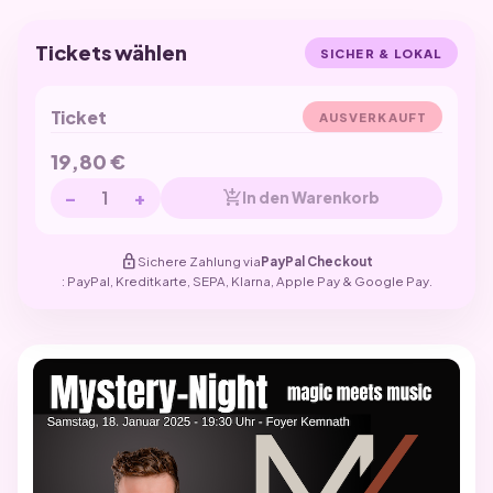
Tickets wählen
SICHER & LOKAL
Ticket
AUSVERKAUFT
19,80
€
−
+
add_shopping_cart
In den Warenkorb
lock
Sichere Zahlung via
PayPal Checkout
: PayPal, Kreditkarte, SEPA, Klarna, Apple Pay & Google Pay.