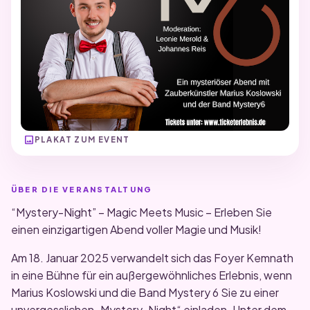
image
PLAKAT ZUM EVENT
ÜBER DIE VERANSTALTUNG
“Mystery-Night” – Magic Meets Music – Erleben Sie
einen einzigartigen Abend voller Magie und Musik!
Am 18. Januar 2025 verwandelt sich das Foyer Kemnath
in eine Bühne für ein außergewöhnliches Erlebnis, wenn
Marius Koslowski und die Band Mystery 6 Sie zu einer
unvergesslichen „Mystery-Night“ einladen. Unter dem