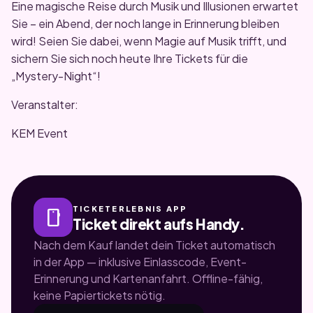
Eine magische Reise durch Musik und Illusionen erwartet
Sie – ein Abend, der noch lange in Erinnerung bleiben
wird! Seien Sie dabei, wenn Magie auf Musik trifft, und
sichern Sie sich noch heute Ihre Tickets für die
„Mystery-Night“!
Veranstalter:
KEM Event
TICKETERLEBNIS APP
smartphone
Ticket direkt aufs Handy.
Nach dem Kauf landet dein Ticket automatisch
in der App — inklusive Einlasscode, Event-
Erinnerung und Kartenanfahrt. Offline-fähig,
keine Papiertickets nötig.