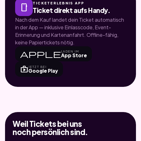
TICKETERLEBNIS APP
smartphone
Ticket direkt aufs Handy.
Nach dem Kauf landet dein Ticket automatisch
in der App — inklusive Einlasscode, Event-
Erinnerung und Kartenanfahrt. Offline-fähig,
keine Papiertickets nötig.
apple
LADEN IM
App Store
shop
JETZT BEI
Google Play
Weil Tickets bei uns
noch persönlich sind.