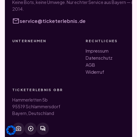
Keine Bots, keine Umwege. Nur echter Service aus Bayern — sei
2014.
mail
service@ticketerlebnis.de
UNTERNEHMEN
RECHTLICHES
Impressum
Datenschutz
AGB
Widerruf
TICKETERLEBNIS GBR
Hammerletten 5b
95519 Schlammersdorf
Bayern, Deutschland
photo_camera
play_circle
forum