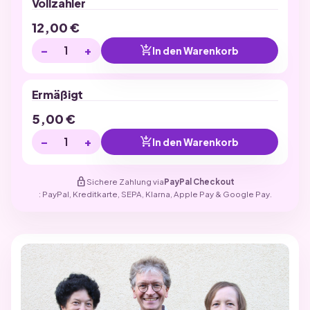
Vollzahler
12,00
€
−
+
add_shopping_cart
In den Warenkorb
Ermäßigt
5,00
€
−
+
add_shopping_cart
In den Warenkorb
lock
Sichere Zahlung via
PayPal Checkout
: PayPal, Kreditkarte, SEPA, Klarna, Apple Pay & Google Pay.