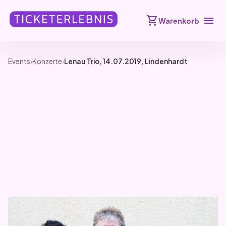
shopping_cart
menu
Warenkorb
Events
›
Konzerte
›
Lenau Trio, 14.07.2019, Lindenhardt