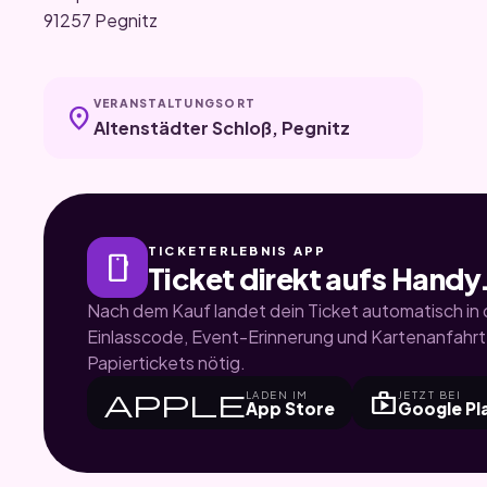
91257 Pegnitz
VERANSTALTUNGSORT
location_on
Altenstädter Schloß, Pegnitz
TICKETERLEBNIS APP
smartphone
Ticket direkt aufs Handy
Nach dem Kauf landet dein Ticket automatisch in d
Einlasscode, Event-Erinnerung und Kartenanfahrt.
Papiertickets nötig.
apple
shop
LADEN IM
JETZT BEI
App Store
Google Pl