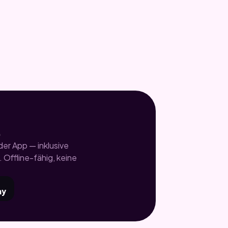
.
er App — inklusive
 Offline-fähig, keine
ay