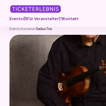
business_center
mail
Events
Für Veranstalter
Kontakt
Events
›
Konzerte
›
Gelius Trio