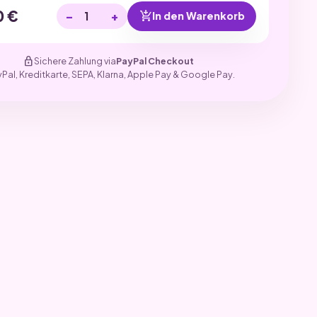
0
€
−
+
add_shopping_cart
In den Warenkorb
lock
Sichere Zahlung via
PayPal Checkout
yPal, Kreditkarte, SEPA, Klarna, Apple Pay & Google Pay.