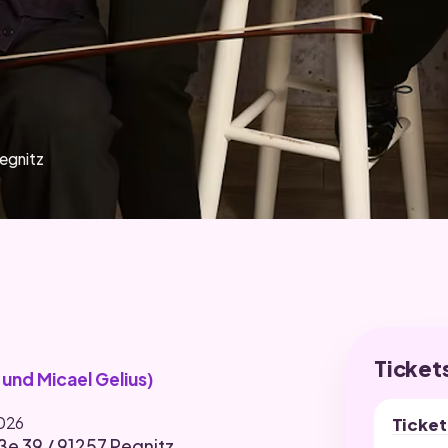
T
egnitz
Ticket
 und Micael Gelius)
2026
Ticket
ße 39 / 91257 Pegnitz