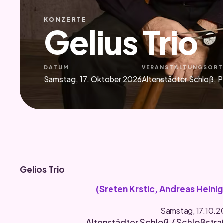
KONZERTE
Gelius Trio
DATUM
VERANSTALTUNGSOR
Samstag, 17. Oktober 2026
Altenstädter Schloß, P
Gelios Trio
(Sreten Krstic, Andreas Heinig
Samstag, 17.10.
Altenstädter Schloß / Schloßstra