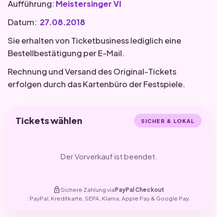
Aufführung:
Meistersinger VI
Datum:
27.08.2018
Sie erhalten von Ticketbusiness lediglich eine
Bestellbestätigung per E-Mail.
Rechnung und Versand des Original-Tickets
erfolgen durch das Kartenbüro der Festspiele.
Tickets wählen
SICHER & LOKAL
Der Vorverkauf ist beendet.
lock
Sichere Zahlung via
PayPal Checkout
: PayPal, Kreditkarte, SEPA, Klarna, Apple Pay & Google Pay.