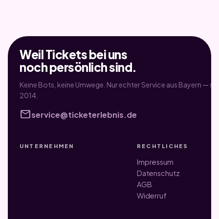
Weil Tickets bei uns
noch persönlich sind.
Keine Bots, keine Umwege. Nur echter Service aus Bayern — sei
2014.
mail
service@ticketerlebnis.de
UNTERNEHMEN
RECHTLICHES
Impressum
Datenschutz
AGB
Widerruf