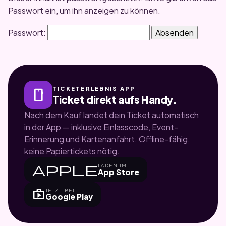
Passwort ein, um ihn anzeigen zu können.
Passwort:
TICKETERLEBNIS APP
smartphone
Ticket direkt aufs Handy.
Nach dem Kauf landet dein Ticket automatisch
in der App — inklusive Einlasscode, Event-
Erinnerung und Kartenanfahrt. Offline-fähig,
keine Papiertickets nötig.
apple
LADEN IM
App Store
shop
JETZT BEI
Google Play