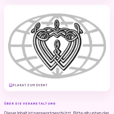
image
PLAKAT ZUM EVENT
ÜBER DIE VERANSTALTUNG
Dieser Inhalt ist passwortgeschützt. Bitte gib unten das