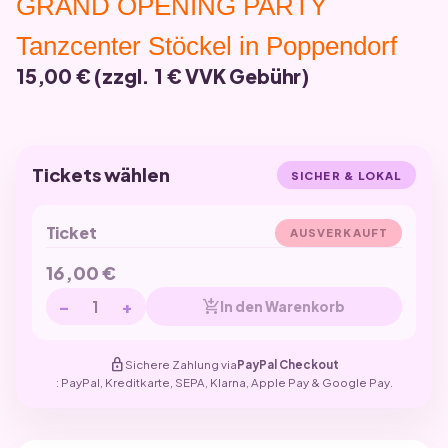
GRAND OPENING PARTY
Tanzcenter Stöckel in Poppendorf
15,00 € (zzgl. 1 € VVK Gebühr)
.
Tickets wählen
SICHER & LOKAL
Ticket
AUSVERKAUFT
16,00
€
−
+
add_shopping_cart
In den Warenkorb
lock
Sichere Zahlung via
PayPal Checkout
: PayPal, Kreditkarte, SEPA, Klarna, Apple Pay & Google Pay.