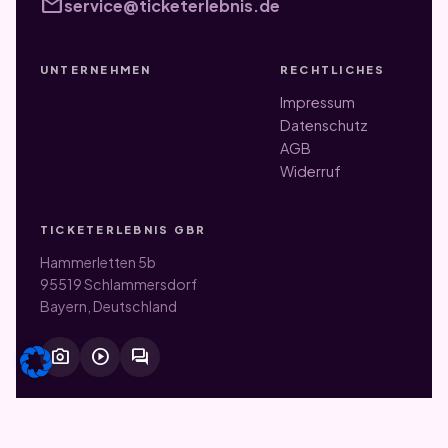
mail
service@ticketerlebnis.de
UNTERNEHMEN
RECHTLICHES
Impressum
Datenschutz
AGB
Widerruf
TICKETERLEBNIS GBR
Hammerletten 5b
95519 Schlammersdorf
Bayern, Deutschland
photo_camera
play_circle
forum
© 2026 Ticketerlebnis GbR. Alle Rechte vorbehalten.