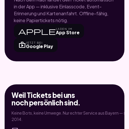
in der App — inklusive Einlasscode, Event-
Erinnerung und Kartenanfahrt. Offline-fähig,
keine Papiertickets nötig.
apple
LADEN IM
App Store
shop
JETZT BEI
Google Play
Weil Tickets bei uns
noch persönlich sind.
Keine Bots, keine Umwege. Nur echter Service aus Bayern — sei
2014.