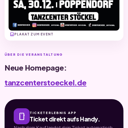
image
PLAKAT ZUM EVENT
ÜBER DIE VERANSTALTUNG
Neue Homepage:
tanzcenterstoeckel.de
TICKETERLEBNIS APP
smartphone
Ticket direkt aufs Handy.
Nach dem Kauf landet dein Ticket automatisch