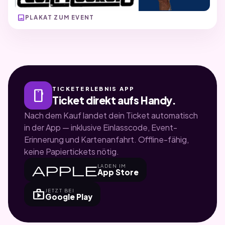
image
PLAKAT ZUM EVENT
TICKETERLEBNIS APP
smartphone
Ticket direkt aufs Handy.
Nach dem Kauf landet dein Ticket automatisch
in der App — inklusive Einlasscode, Event-
Erinnerung und Kartenanfahrt. Offline-fähig,
keine Papiertickets nötig.
apple
LADEN IM
App Store
shop
JETZT BEI
Google Play