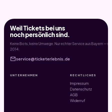
Weil Tickets bei uns
noch persönlich sind.
Keine Bots, keine Umwege. Nur echter Service aus Bayern — sei
2014.
mail
service@ticketerlebnis.de
UNTERNEHMEN
RECHTLICHES
Impressum
Datenschutz
AGB
Widerruf