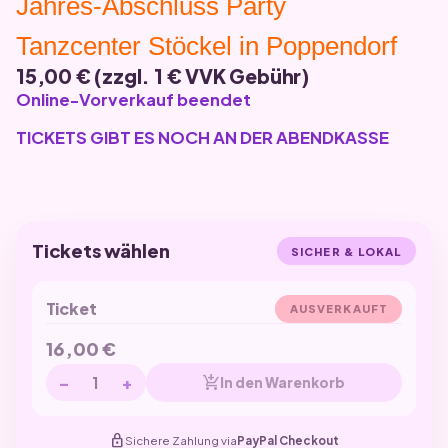
Jahres-Abschluss Party
Tanzcenter Stöckel in Poppendorf
15,00 € (zzgl. 1 € VVK Gebühr)
Online-Vorverkauf beendet
TICKETS GIBT ES NOCH AN DER ABENDKASSE
.
Tickets wählen
SICHER & LOKAL
Ticket
AUSVERKAUFT
16,00
€
−
+
add_shopping_cart
In den Warenkorb
lock
Sichere Zahlung via
PayPal Checkout