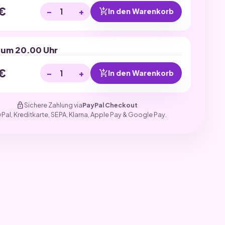
€
−
+
add_shopping_cart
In den Warenkorb
 um 20.00 Uhr
€
−
+
add_shopping_cart
In den Warenkorb
lock
Sichere Zahlung via
PayPal Checkout
yPal, Kreditkarte, SEPA, Klarna, Apple Pay & Google Pay.