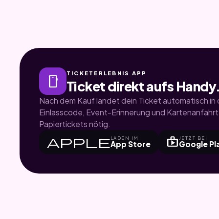
TICKETERLEBNIS APP
smartphone
Ticket direkt aufs Handy
Nach dem Kauf landet dein Ticket automatisch in d
Einlasscode, Event-Erinnerung und Kartenanfahrt.
Papiertickets nötig.
apple
shop
LADEN IM
JETZT BEI
App Store
Google Pl