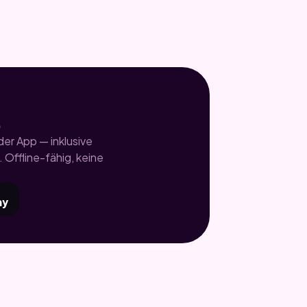
.
er App — inklusive
 Offline-fähig, keine
ay