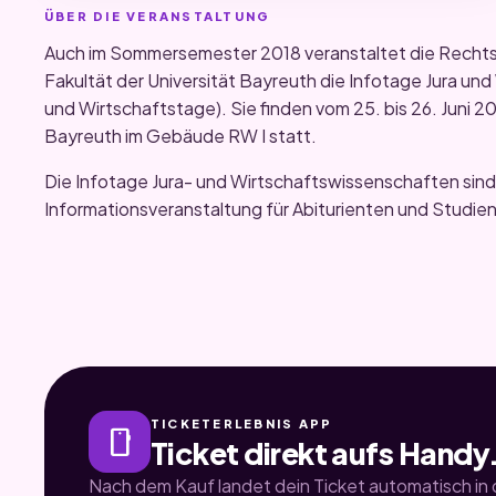
ÜBER DIE VERANSTALTUNG
Auch im Sommersemester 2018 veranstaltet die Rechts
Fakultät der Universität Bayreuth die Infotage Jura und
und Wirtschaftstage). Sie finden vom 25. bis 26. Juni 
Bayreuth im Gebäude RW I statt.
Die Infotage Jura- und Wirtschaftswissenschaften sind
Informationsveranstaltung für Abiturienten und Studien
TICKETERLEBNIS APP
smartphone
Ticket direkt aufs Handy
Nach dem Kauf landet dein Ticket automatisch in d