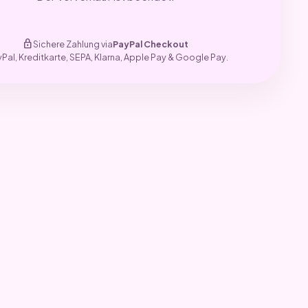
lock
Sichere Zahlung via
PayPal Checkout
yPal, Kreditkarte, SEPA, Klarna, Apple Pay & Google Pay.