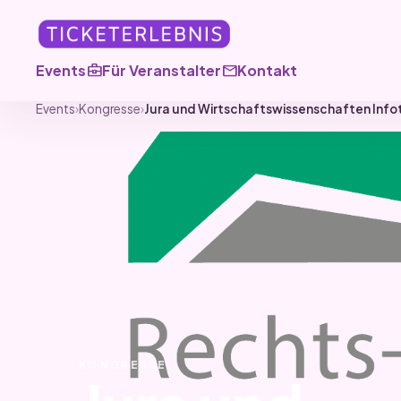
business_center
mail
Events
Für Veranstalter
Kontakt
Events
›
Kongresse
›
Jura und Wirtschaftswissenschaften Info
KONGRESSE