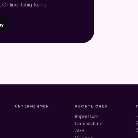
 Offline-fähig, keine
ay
UNTERNEHMEN
RECHTLICHES
Impressum
H
9
Datenschutz
B
AGB
Widerruf