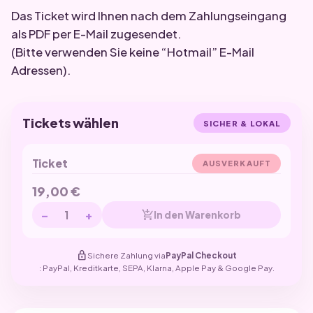
Das Ticket wird Ihnen nach dem Zahlungseingang
als PDF per E-Mail zugesendet.
(Bitte verwenden Sie keine “Hotmail” E-Mail
Adressen).
Tickets wählen
SICHER & LOKAL
Ticket
AUSVERKAUFT
19,00
€
−
+
add_shopping_cart
In den Warenkorb
lock
Sichere Zahlung via
PayPal Checkout
: PayPal, Kreditkarte, SEPA, Klarna, Apple Pay & Google Pay.