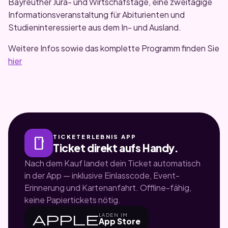
Bayreuther Jura- und Wirtschafstage, eine zweitägige
Informationsveranstaltung für Abiturienten und
Studieninteressierte aus dem In- und Ausland.
Weitere Infos sowie das komplette Programm finden Sie
hier
TICKETERLEBNIS APP
smartphone
Ticket direkt aufs Handy.
Nach dem Kauf landet dein Ticket automatisch
in der App — inklusive Einlasscode, Event-
Erinnerung und Kartenanfahrt. Offline-fähig,
keine Papiertickets nötig.
apple
LADEN IM
App Store