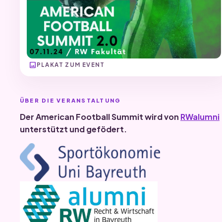
image
PLAKAT ZUM EVENT
ÜBER DIE VERANSTALTUNG
Der American Football Summit wird von
RWalumni
unterstützt und gefödert.