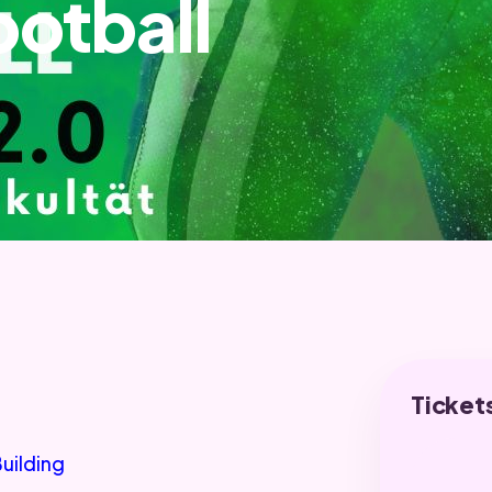
otball
Ticket
Building