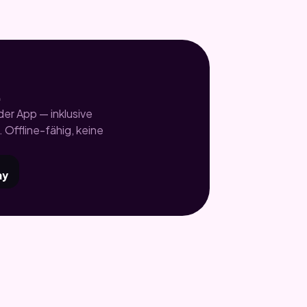
.
er App — inklusive
 Offline-fähig, keine
ay