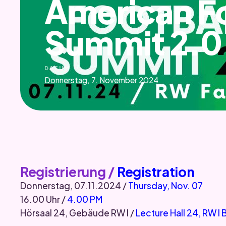
American Fo
Summit 2.0
DATUM
Donnerstag, 7. November 2024
Registrierung /
Registration
Donnerstag, 07.11.2024 /
Thursday, Nov. 07
16.00 Uhr /
4.00 PM
Hörsaal 24, Gebäude RW I /
Lecture Hall 24, RW I 