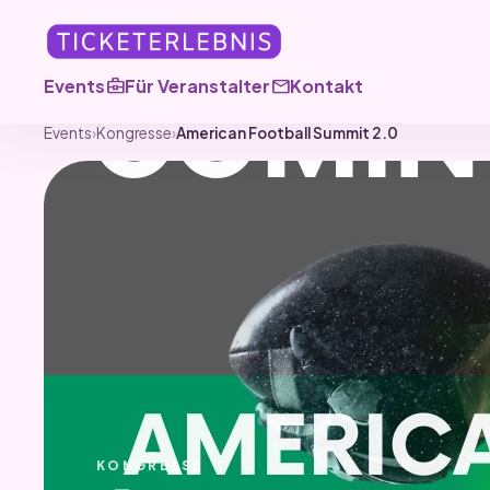
business_center
mail
Events
Für Veranstalter
Kontakt
Events
›
Kongresse
›
American Football Summit 2.0
KONGRESSE