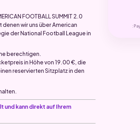
r AMERICAN FOOTBALL SUMMIT 2.0
it denen wir uns über American
: Pa
gie der National Football League in
hme berechtigen.
cketpreis in Höhe von 19.00 €, die
en reservierten Sitzplatz in den
halten.
t und kann direkt auf Ihrem