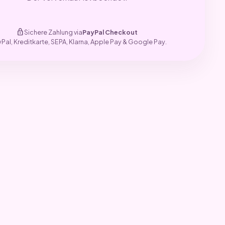
lock
Sichere Zahlung via
PayPal Checkout
yPal, Kreditkarte, SEPA, Klarna, Apple Pay & Google Pay.