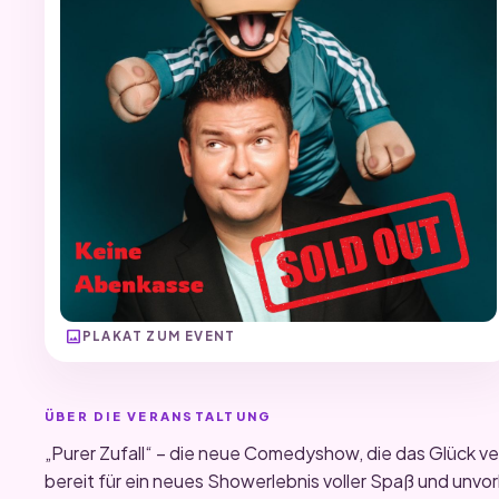
image
PLAKAT ZUM EVENT
ÜBER DIE VERANSTALTUNG
„Purer Zufall“ – die neue Comedyshow, die das Glück v
bereit für ein neues Showerlebnis voller Spaß und unv