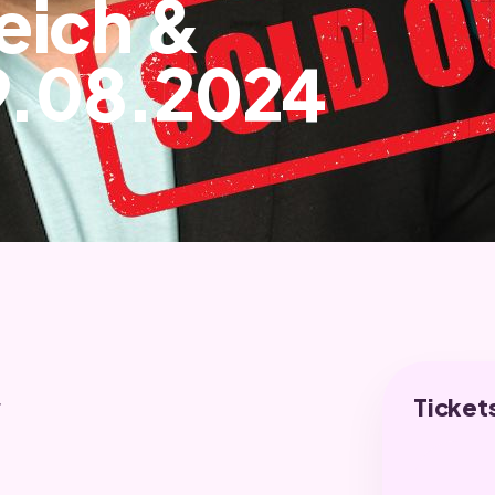
eich &
9.08.2024
Ticket
r