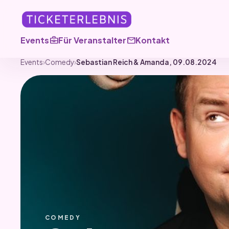
business_center
mail
Events
Für Veranstalter
Kontakt
Events
›
Comedy
›
Sebastian Reich & Amanda, 09.08.2024
COMEDY