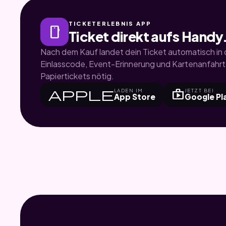
TICKETERLEBNIS APP
smartphone
Ticket direkt aufs Handy
Nach dem Kauf landet dein Ticket automatisch in d
Einlasscode, Event-Erinnerung und Kartenanfahrt.
Papiertickets nötig.
apple
shop
LADEN IM
JETZT BEI
App Store
Google Pl