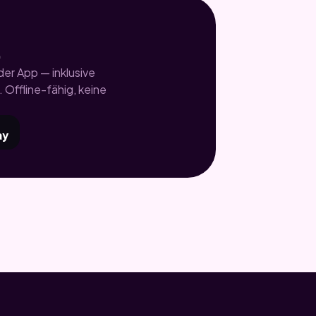
.
er App — inklusive
 Offline-fähig, keine
ay