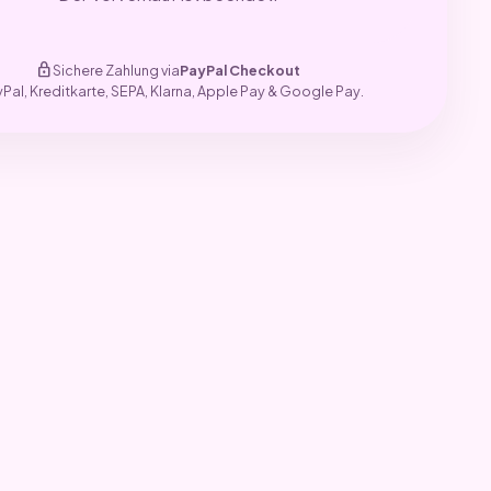
lock
Sichere Zahlung via
PayPal Checkout
yPal, Kreditkarte, SEPA, Klarna, Apple Pay & Google Pay.