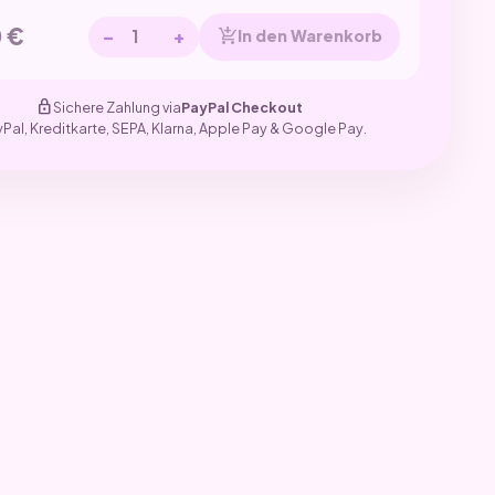
0
€
−
+
add_shopping_cart
In den Warenkorb
lock
Sichere Zahlung via
PayPal Checkout
yPal, Kreditkarte, SEPA, Klarna, Apple Pay & Google Pay.