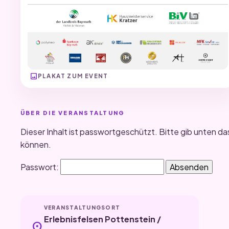
image
PLAKAT ZUM EVENT
ÜBER DIE VERANSTALTUNG
Dieser Inhalt ist passwortgeschützt. Bitte gib unten da
können.
Passwort:
VERANSTALTUNGSORT
Erlebnisfelsen Pottenstein /
location_on