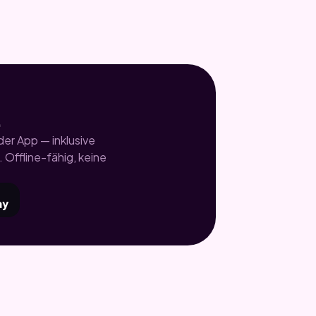
.
er App — inklusive
 Offline-fähig, keine
ay