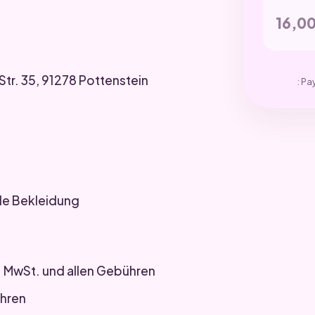
16,0
tr. 35, 91278 Pottenstein
: Pa
lle Bekleidung
kl. MwSt. und allen Gebühren
ühren