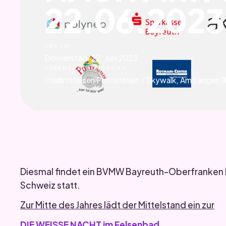
22.06.2023
DATUM
Donnerstag, 22. Juni 2023
VERANSTALTUNGSORT
Erlebnisfelsen Pottenstein / Skywalk, Am Langen 
Diesmal findet ein BVMW Bayreuth-Oberfranken E
Schweiz statt.
Zur Mitte des Jahres lädt der Mittelstand ein zur
DIE WEISSE NACHT im Felsenbad