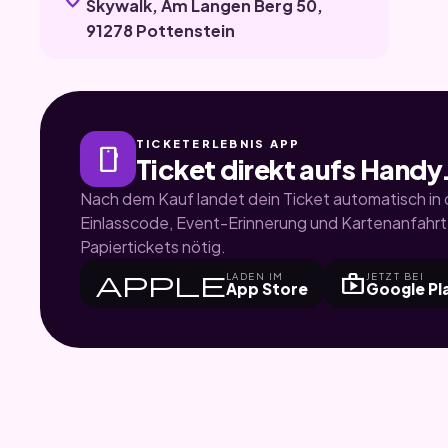
Skywalk, Am Langen Berg 50,
91278 Pottenstein
TICKETERLEBNIS APP
smartphone
Ticket direkt aufs Handy
Nach dem Kauf landet dein Ticket automatisch in d
Einlasscode, Event-Erinnerung und Kartenanfahrt.
Papiertickets nötig.
apple
shop
LADEN IM
JETZT BEI
App Store
Google Pl