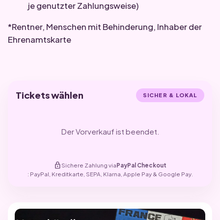
je genutzter Zahlungsweise)
*Rentner, Menschen mit Behinderung, Inhaber der
Ehrenamtskarte
Tickets wählen
SICHER & LOKAL
Der Vorverkauf ist beendet.
lock
Sichere Zahlung via
PayPal Checkout
: PayPal, Kreditkarte, SEPA, Klarna, Apple Pay & Google Pay.