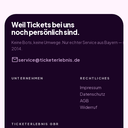
Weil Tickets bei uns
noch persönlich sind.
Keine Bots, keine Umwege. Nur echter Service aus Bayern — sei
2014.
mail
service@ticketerlebnis.de
UNTERNEHMEN
RECHTLICHES
Impressum
Datenschutz
AGB
Widerruf
TICKETERLEBNIS GBR