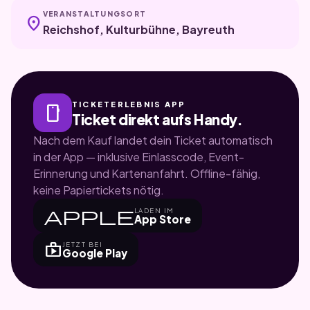
VERANSTALTUNGSORT
location_on
Reichshof, Kulturbühne, Bayreuth
TICKETERLEBNIS APP
smartphone
Ticket direkt aufs Handy.
Nach dem Kauf landet dein Ticket automatisch
in der App — inklusive Einlasscode, Event-
Erinnerung und Kartenanfahrt. Offline-fähig,
keine Papiertickets nötig.
apple
LADEN IM
App Store
shop
JETZT BEI
Google Play