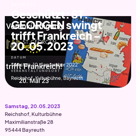
BAYREUTH
Geschützt: ST.
GEORGEN swingt
trifft Frankreich –
20.05.2023
DATUM
Samstag, 10. September 2022
VERANSTALTUNGSORT
Reichshof, Kulturbühne, Bayreuth
Samstag, 20.05.2023
Reichshof, Kulturbühne
Maximilianstraße 28
95444 Bayreuth