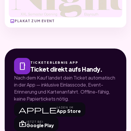
image
PLAKAT ZUM EVENT
TICKETERLEBNIS APP
smartphone
Ticket direkt aufs Handy.
Nach dem Kauf landet dein Ticket automatisch
in der App — inklusive Einlasscode, Event-
Erinnerung und Kartenanfahrt. Offline-fähig,
keine Papiertickets nötig.
apple
LADEN IM
App Store
shop
JETZT BEI
Google Play