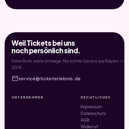
Weil Tickets bei uns
noch persönlich sind.
Keine Bots, keine Umwege. Nur echter Service aus Bayern — sei
2014.
mail
service@ticketerlebnis.de
UNTERNEHMEN
RECHTLICHES
Impressum
Datenschutz
AGB
Widerruf