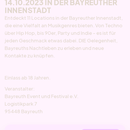
14.10.2023 IN DER BAYREUTHER
INNENSTADT
Entdeckt 11 Locations in der Bayreuther Innenstadt,
die eine Vielfalt an Musikgenres bieten. Von Techno
über Hip Hop, bis 90er, Party und Indie – es ist für
jeden Geschmack etwas dabei. DIE Gelegenheit,
Bayreuths Nachtleben zu erleben und neue
Kontakte zu knüpfen.
Einlass ab 18 Jahren.
Veranstalter:
Bayreuth Event und Festival e.V.
Logistikpark 7
95448 Bayreuth