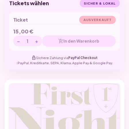
Tickets wählen
SICHER & LOKAL
Ticket
AUSVERKAUFT
15,00
€
−
+
add_shopping_cart
In den Warenkorb
lock
Sichere Zahlung via
PayPal Checkout
: PayPal, Kreditkarte, SEPA, Klarna, Apple Pay & Google Pay.