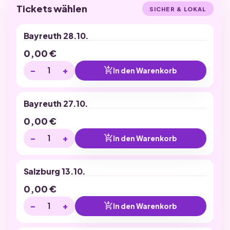
Tickets wählen
SICHER & LOKAL
Bayreuth 28.10.
0,00
€
−
+
add_shopping_cart
In den Warenkorb
Bayreuth 27.10.
0,00
€
−
+
add_shopping_cart
In den Warenkorb
Salzburg 13.10.
0,00
€
−
+
add_shopping_cart
In den Warenkorb