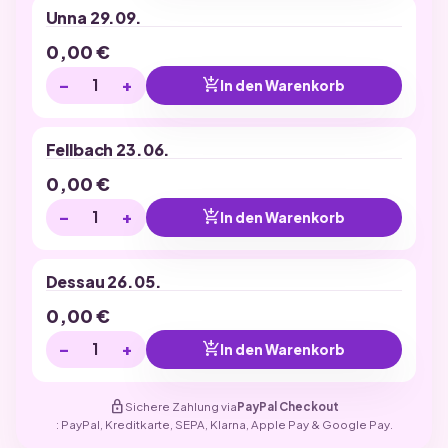
Unna 29.09.
0,00
€
−
+
add_shopping_cart
In den Warenkorb
Fellbach 23.06.
0,00
€
−
+
add_shopping_cart
In den Warenkorb
Dessau 26.05.
0,00
€
−
+
add_shopping_cart
In den Warenkorb
lock
Sichere Zahlung via
PayPal Checkout
: PayPal, Kreditkarte, SEPA, Klarna, Apple Pay & Google Pay.