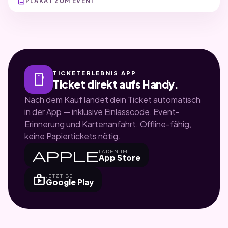
image
PLAKAT ZUM EVENT
TICKETERLEBNIS APP
smartphone
Ticket direkt aufs Handy.
Nach dem Kauf landet dein Ticket automatisch
in der App — inklusive Einlasscode, Event-
Erinnerung und Kartenanfahrt. Offline-fähig,
keine Papiertickets nötig.
apple
LADEN IM
App Store
shop
JETZT BEI
Google Play