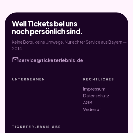
Weil Tickets bei uns
noch persönlich sind.
Keine Bots, keine Umwege. Nur echter Service aus Bayern — sei
2014.
mail
service@ticketerlebnis.de
UNTERNEHMEN
RECHTLICHES
Impressum
Datenschutz
AGB
Widerruf
TICKETERLEBNIS GBR