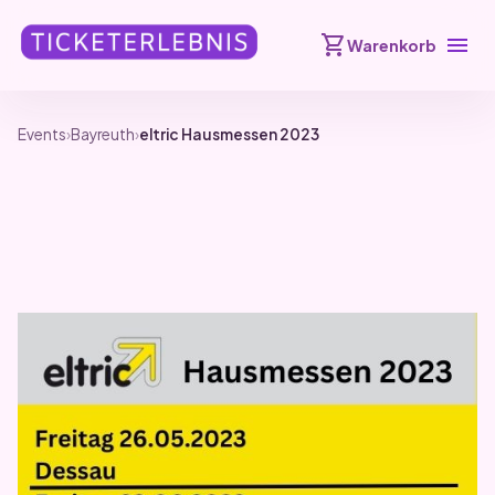
shopping_cart
menu
Warenkorb
Events
›
Bayreuth
›
eltric Hausmessen 2023