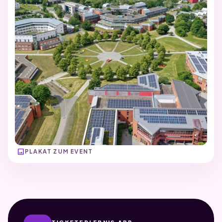
image
PLAKAT ZUM EVENT
TICKETERLEBNIS APP