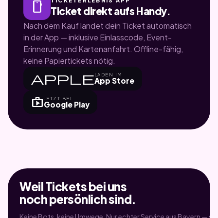
smartphone
Ticket direkt aufs Handy.
Nach dem Kauf landet dein Ticket automatisch
in der App — inklusive Einlasscode, Event-
Erinnerung und Kartenanfahrt. Offline-fähig,
keine Papiertickets nötig.
apple
LADEN IM
App Store
shop
JETZT BEI
Google Play
Weil Tickets bei uns
noch persönlich sind.
Keine Bots, keine Umwege. Nur echter Service aus Bayern — sei