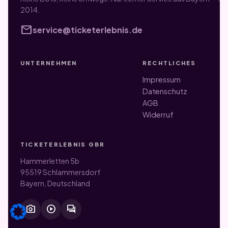
2014.
mail
service@ticketerlebnis.de
UNTERNEHMEN
RECHTLICHES
Impressum
Datenschutz
AGB
Widerruf
TICKETERLEBNIS GBR
Hammerletten 5b
95519 Schlammersdorf
Bayern, Deutschland
photo_camera
play_circle
forum