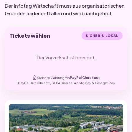
Der Infotag Wirtschaft muss aus organisatorischen
Gründen leider entfallen und wird nachgeholt.
Tickets wählen
SICHER & LOKAL
Der Vorverkauf ist beendet.
lock
Sichere Zahlung via
PayPal Checkout
: PayPal, Kreditkarte, SEPA, Klarna, Apple Pay & Google Pay.