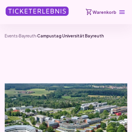
shopping_cart
menu
Warenkorb
Events
›
Bayreuth
›
Campustag Universität Bayreuth