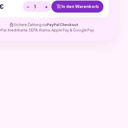
€
−
+
add_shopping_cart
In den Warenkorb
lock
Sichere Zahlung via
PayPal Checkout
yPal, Kreditkarte, SEPA, Klarna, Apple Pay & Google Pay.