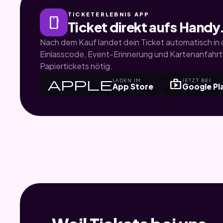
TICKETERLEBNIS APP
smartphone
Ticket direkt aufs Handy
Nach dem Kauf landet dein Ticket automatisch in d
Einlasscode, Event-Erinnerung und Kartenanfahrt.
Papiertickets nötig.
apple
shop
LADEN IM
JETZT BEI
App Store
Google Pl