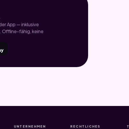
.
er App — inklusive
 Offline-fähig, keine
ay
UNTERNEHMEN
RECHTLICHES