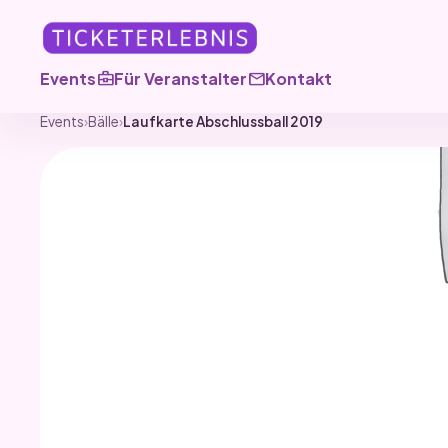
business_center
mail
Events
Für Veranstalter
Kontakt
Events
›
Bälle
›
Laufkarte Abschlussball 2019
BÄLLE