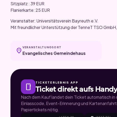
Sitzplatz : 39 EUR
Flanierkarte: 25 EUR
Veranstalter: Universitätsverein Bayreuth e.V.
Mit freundlicher Unterstützung der TenneT TSO GmbH
VERANSTALTUNGSORT
location_on
Evangelisches Gemeindehaus
TICKETERLEBNIS APP
smartphone
Ticket direkt aufs Handy
Nach dem Kauf landet dein Ticket automatisch in d
Einlasscode, Event-Erinnerung und Kartenanfahrt.
Papiertickets nötig.