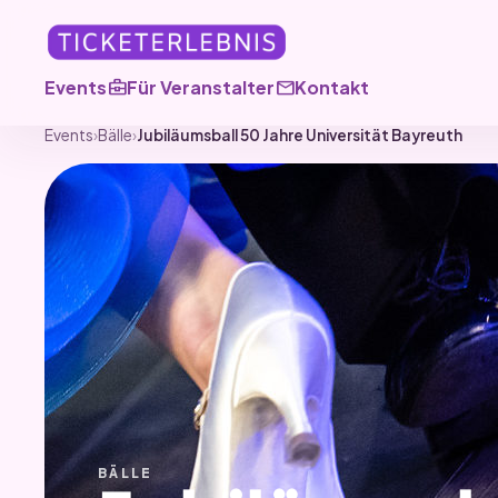
business_center
mail
Events
Für Veranstalter
Kontakt
Events
›
Bälle
›
Jubiläumsball 50 Jahre Universität Bayreuth
BÄLLE