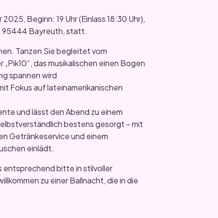
2025, Beginn: 19 Uhr (Einlass 18:30 Uhr),
 95444 Bayreuth, statt.
enen. Tanzen Sie begleitet vom
 „Pik10“, das musikalischen einen Bogen
ung spannen wird
mit Fokus auf lateinamerikanischen
ente und lässt den Abend zu einem
 selbstverständlich bestens gesorgt – mit
men Getränkeservice und einem
uschen einlädt.
 entsprechend bitte in stilvoller
llkommen zu einer Ballnacht, die in die