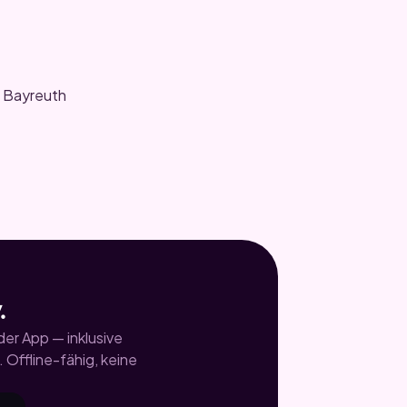
, Bayreuth
.
er App — inklusive
 Offline-fähig, keine