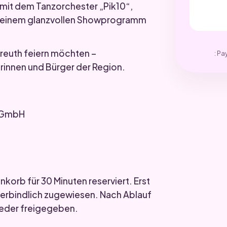
t mit dem Tanzorchester „Pik10“,
, einem glanzvollen Showprogramm
yreuth feiern möchten –
: Pa
rinnen und Bürger der Region.
O GmbH
korb für 30 Minuten reserviert. Erst
verbindlich zugewiesen. Nach Ablauf
ieder freigegeben.