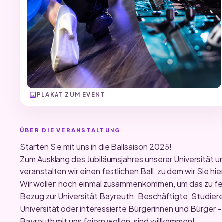
image
PLAKAT ZUM EVENT
ÜBER DIE VERANSTALTUNG
Starten Sie mit uns in die Ballsaison 2025!
Zum Ausklang des Jubiläumsjahres unserer Universität u
veranstalten wir einen festlichen Ball, zu dem wir Sie hie
Wir wollen noch einmal zusammenkommen, um das zu feie
Bezug zur Universität Bayreuth. Beschäftigte, Studie
Universität oder interessierte Bürgerinnen und Bürger – 
Bayreuth mit uns feiern wollen, sind willkommen!