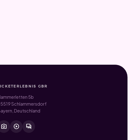
TICKETERLEBNIS GBR
ammerletten 5b
5519 Schlammersdorf
ayern, Deutschland
photo_camera
play_circle
forum