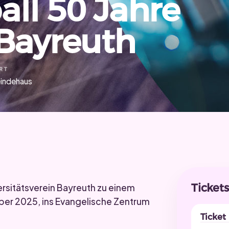
ll 50 Jahre
 Bayreuth
RT
indehaus
Ticket
ersitätsverein Bayreuth zu einem
ber 2025, ins Evangelische Zentrum
.
Ticket