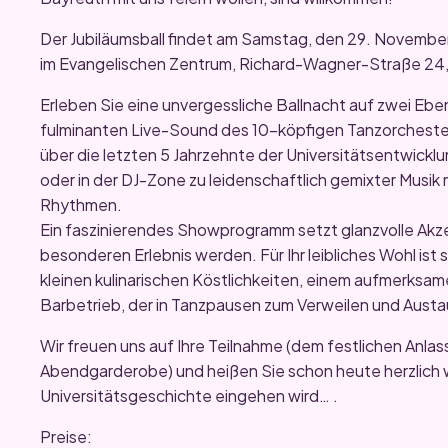
Der Jubiläumsball findet am Samstag, den 29. November 
im Evangelischen Zentrum, Richard-Wagner-Straße 24,
Erleben Sie eine unvergessliche Ballnacht auf zwei Eb
fulminanten Live-Sound des 10-köpfigen Tanzorchester
über die letzten 5 Jahrzehnte der Universitätsentwickl
oder in der DJ-Zone zu leidenschaftlich gemixter Musik 
Rhythmen.
Ein faszinierendes Showprogramm setzt glanzvolle Akz
besonderen Erlebnis werden. Für Ihr leibliches Wohl ist
kleinen kulinarischen Köstlichkeiten, einem aufmerksa
Barbetrieb, der in Tanzpausen zum Verweilen und Austa
Wir freuen uns auf Ihre Teilnahme (dem festlichen Anlass
Abendgarderobe) und heißen Sie schon heute herzlich wi
Universitätsgeschichte eingehen wird… .
Preise: