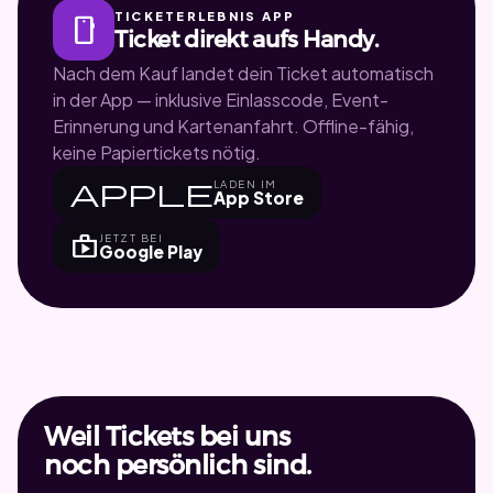
TICKETERLEBNIS APP
smartphone
Ticket direkt aufs Handy.
Nach dem Kauf landet dein Ticket automatisch
in der App — inklusive Einlasscode, Event-
Erinnerung und Kartenanfahrt. Offline-fähig,
keine Papiertickets nötig.
apple
LADEN IM
App Store
shop
JETZT BEI
Google Play
Weil Tickets bei uns
noch persönlich sind.