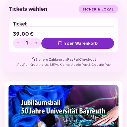
Tickets wählen
SICHER & LOKAL
Ticket
39,00
€
−
+
add_shopping_cart
In den Warenkorb
lock
Sichere Zahlung via
PayPal Checkout
: PayPal, Kreditkarte, SEPA, Klarna, Apple Pay & Google Pay.