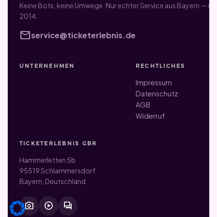
Keine Bots, keine Umwege. Nur echter Service aus Bayern — sei
2014.
mail
service@ticketerlebnis.de
UNTERNEHMEN
RECHTLICHES
Impressum
Datenschutz
AGB
Widerruf
TICKETERLEBNIS GBR
Hammerletten 5b
95519 Schlammersdorf
Bayern, Deutschland
photo_camera
play_circle
forum