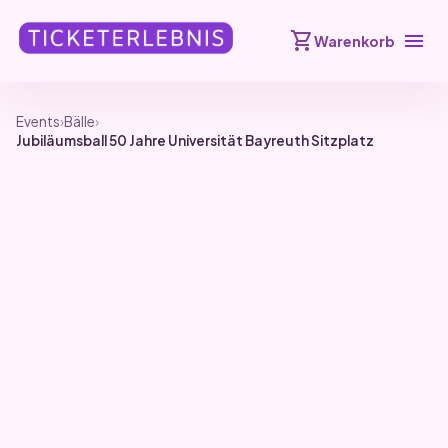
shopping_cart
menu
Warenkorb
Events
›
Bälle
›
Jubiläumsball 50 Jahre Universität Bayreuth Sitzplatz