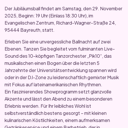
Der Jubiläumsball findet am Samstag, den 29. November
2025, Beginn: 19 Uhr (Einlass 18:30 Uhr), im
Evangelischen Zentrum, Richard-Wagner-Straße 24,
95444 Bayreuth, statt.
Erleben Sie eine unvergessliche Ballnacht auf zwei
Ebenen. Tanzen Sie begleitet vom fulminanten Live-
Sound des 10-köpfigen Tanzorchester „Pik10“, das
musikalischen einen Bogen über die letzten 5
Jahrzehnte der Universitätsentwicklung spannen wird
oder in der DJ-Zone zu leidenschaftlich gemixter Musik
mit Fokus auf lateinamerikanischen Rhythmen.
Ein faszinierendes Showprogramm setzt glanzvolle
Akzente und lässt den Abend zu einem besonderen
Erlebnis werden. Für Ihr leibliches Wohl ist
selbstverständlich bestens gesorgt – mit kleinen
kulinarischen Köstlichkeiten, einem aufmerksamen
Getränkeservice und einem Barbetrieb, der in