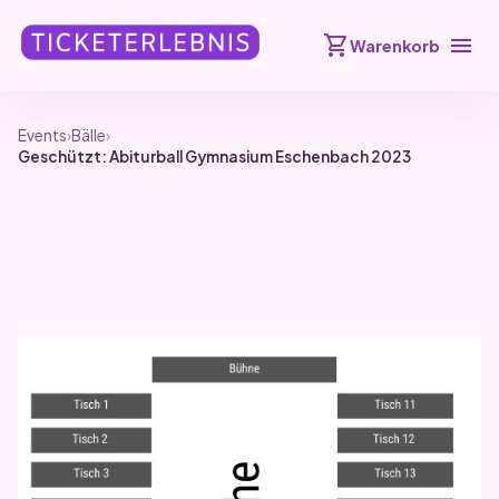
shopping_cart
menu
Warenkorb
Events
›
Bälle
›
Geschützt: Abiturball Gymnasium Eschenbach 2023