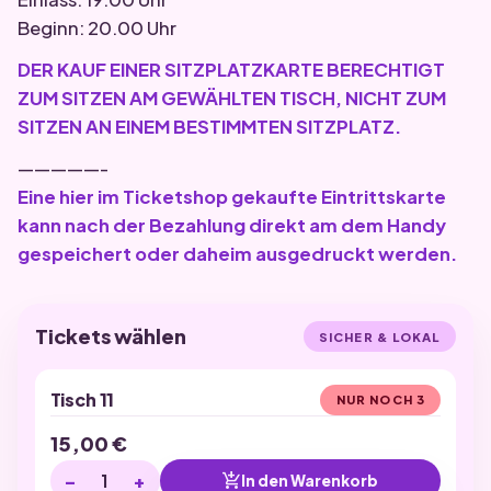
Beginn: 20.00 Uhr
DER KAUF EINER SITZPLATZKARTE BERECHTIGT
ZUM SITZEN AM GEWÄHLTEN TISCH, NICHT ZUM
SITZEN AN EINEM BESTIMMTEN SITZPLATZ.
—————-
Eine hier im Ticketshop gekaufte Eintrittskarte
kann nach der Bezahlung direkt am dem Handy
gespeichert oder daheim ausgedruckt werden.
Tickets wählen
SICHER & LOKAL
Tisch 11
NUR NOCH 3
15,00
€
−
+
add_shopping_cart
In den Warenkorb