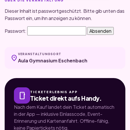
Dieser Inhalt ist passwortgeschützt. Bitte gib unten das
Passwort ein, um ihn anzeigen zu können.
Passwort:
VERANSTALTUNGSORT
location_on
Aula Gymnasium Eschenbach
TICKETERLEBNIS APP
smartphone
Ticket direkt aufs Handy.
Nach dem Kauf landet dein Ticket automatisch
in der App — inklusive Einlasscode, Event-
Erinnerung und Kartenanfahrt. Offline-fähig,
keine Papiertickets nötig.