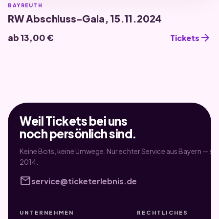
BAYREUTH
RW Abschluss-Gala, 15.11.2024
arrow_forward
ab 13,00 €
Tickets
Weil Tickets bei uns
noch persönlich sind.
Keine Bots, keine Umwege. Nur echter Service aus Bayern — sei
2014.
mail
service@ticketerlebnis.de
UNTERNEHMEN
RECHTLICHES