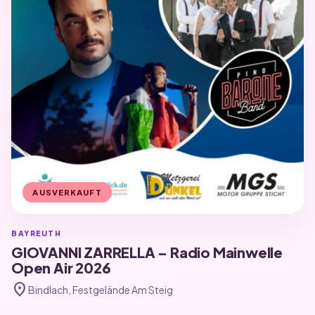
AUSVERKAUFT
BAYREUTH
GIOVANNI ZARRELLA – Radio Mainwelle
Open Air 2026
location_on
Bindlach, Festgelände Am Steig