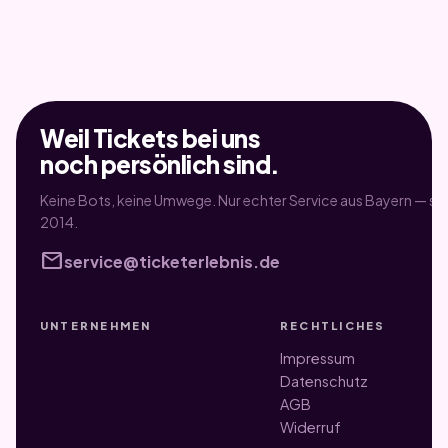
Weil Tickets bei uns
noch persönlich sind.
Keine Bots, keine Umwege. Nur echter Service aus Bayern — sei
2014.
mail
service@ticketerlebnis.de
UNTERNEHMEN
RECHTLICHES
Impressum
Datenschutz
AGB
Widerruf