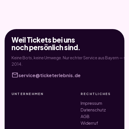
Weil Tickets bei uns
noch persönlich sind.
Keine Bots, keine Umwege. Nur echter Service aus Bayern — sei
2014.
mail
service@ticketerlebnis.de
UNTERNEHMEN
RECHTLICHES
Impressum
Datenschutz
AGB
Widerruf