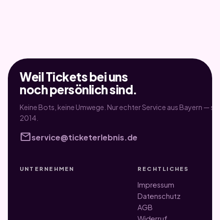
Weil Tickets bei uns
noch persönlich sind.
Keine Bots, keine Umwege. Nur echter Service aus Bayern — sei
2014.
mail
service@ticketerlebnis.de
UNTERNEHMEN
RECHTLICHES
Impressum
Datenschutz
AGB
Widerruf