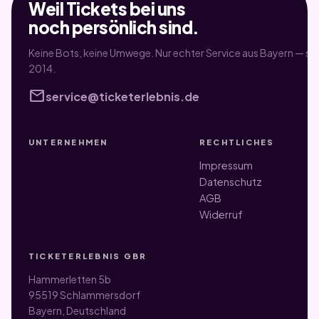
Weil Tickets bei uns
noch persönlich sind.
Keine Bots, keine Umwege. Nur echter Service aus Bayern — sei
2014.
mail
service@ticketerlebnis.de
UNTERNEHMEN
RECHTLICHES
Impressum
Datenschutz
AGB
Widerruf
TICKETERLEBNIS GBR
Hammerletten 5b
95519 Schlammersdorf
Bayern, Deutschland