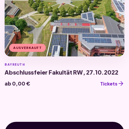
AUSVERKAUFT
BAYREUTH
Abschlussfeier Fakultät RW, 27.10.2022
arrow_forward
ab 0,00 €
Tickets