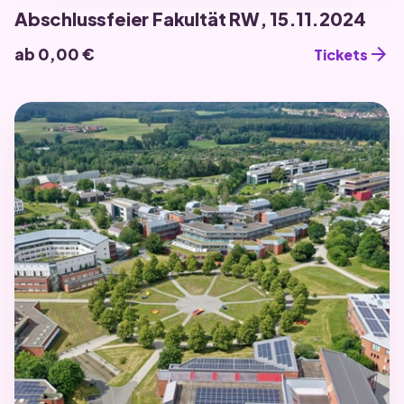
Abschlussfeier Fakultät RW, 15.11.2024
arrow_forward
ab 0,00 €
Tickets