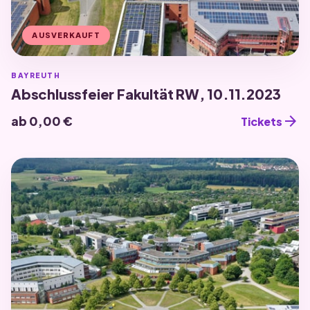
AUSVERKAUFT
BAYREUTH
Abschlussfeier Fakultät RW, 10.11.2023
arrow_forward
ab 0,00 €
Tickets