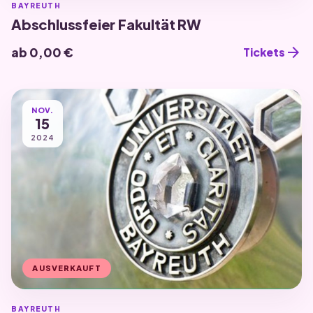
BAYREUTH
Abschlussfeier Fakultät RW
arrow_forward
ab 0,00 €
Tickets
NOV.
15
2024
AUSVERKAUFT
BAYREUTH