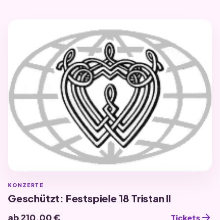
KONZERTE
Geschützt: Festspiele 18 Tristan II
arrow_forward
ab 210,00 €
Tickets