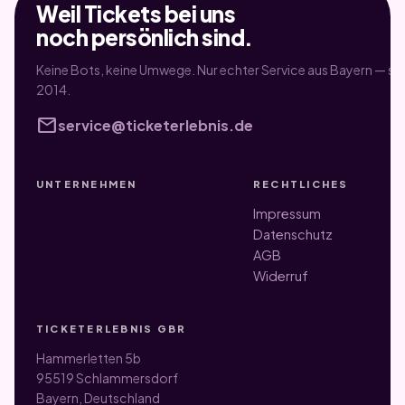
Weil Tickets bei uns
noch persönlich sind.
Keine Bots, keine Umwege. Nur echter Service aus Bayern — sei
2014.
mail
service@ticketerlebnis.de
UNTERNEHMEN
RECHTLICHES
Impressum
Datenschutz
AGB
Widerruf
TICKETERLEBNIS GBR
Hammerletten 5b
95519 Schlammersdorf
Bayern, Deutschland