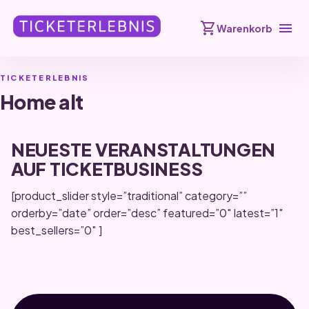
shopping_cart
menu
Warenkorb
TICKETERLEBNIS
Home alt
NEUESTE VERANSTALTUNGEN
AUF TICKETBUSINESS
[product_slider style=”traditional” category=””
orderby=”date” order=”desc” featured=”0″ latest=”1″
best_sellers=”0″ ]