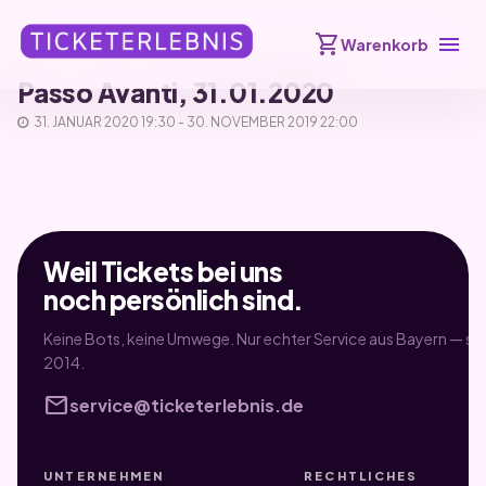
shopping_cart
menu
Warenkorb
Passo Avanti, 31.01.2020
31. JANUAR 2020 19:30 - 30. NOVEMBER 2019 22:00
Weil Tickets bei uns
noch persönlich sind.
Keine Bots, keine Umwege. Nur echter Service aus Bayern — sei
2014.
mail
service@ticketerlebnis.de
UNTERNEHMEN
RECHTLICHES