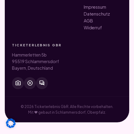
Impressum
Datenschutz
AGB
Widerruf
TICKETERLEBNIS GBR
Hammerletten 5b
95519 Schlammersdorf
Bayern, Deutschland
photo_camera
play_circle
forum
© 2026 Ticketerlebnis GbR. Alle Rechte vorbehalten.
Mit ♥ gebaut in Schlammersdorf, Oberpfalz.