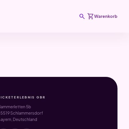
search
shopping_cart
Warenkorb
TICKETERLEBNIS GBR
ammerletten 5b
5519 Schlammersdorf
ayern, Deutschland