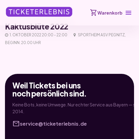
shopping_cart
menu
Warenkorb
Kaktusblüte 2022
1. OKTOBER 2022 20:00 - 22:00
SPORTHEIM ASV PEGNITZ,
BEGINN: 20.00 UHR
Weil Tickets bei uns
noch persönlich sind.
Keine Bots, keine Umwege. Nur echter Service aus Bayern — sei
2014.
mail
service@ticketerlebnis.de